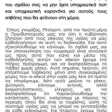
του σχεδίου σας να μην έχετε υποχρεωτικά τεστ
και υποχρεωτική καραντίνα για αυτούς τους
επιβάτες που θα φτάνουν στη χώρα.
Όπως γνωρίζεις, Ρίτσαρντ, από την πρώτη μέρα
ο Πρωθυπουργός μας και όλη η κυβέρνηση
ζήτησαν από τους ειδικούς της υγείας να μας
καθοδηγήσουν σε αυτή τη διαδικασία. Και αυτό
εξακολουθούμε να κάνουμε. Το σχέδιό μας για
την επανεκκίνηση του τουρισμού είναι συνολικό
ως προς αυτό που κάνει και μέσω της
καθοδήγησης αυτών των ειδικών έχουμε ένα
πλήρες πρόγραμμα, για να διασφαλίσουμε τα
ταξίδια χωρίς ρίσκο. Αυτό σημαίνει, πρώτον, ότι
επιτρέπουμε ταξιδιώτες μόνο από συγκεκριμένες
χώρες που οι ειδικοί στην υγεία μας λένε ότι πρέπει
να επιτρέψουμε, διότι αυτό μειώνει το ρίσκο.
Δεύτερον, κάνουμε εκτενείς, αλλά
δειγματοληπτικούς, ελέγχους, για να
διασφαλίσουμε ότι παρακολουθούμε την
κατάσταση. Τρίτον, ενισχύσαμε με πόρους τις
περιοχές όπου θα είναι οι τουρίστες, ώστε το
σύστημα υγείας μας να μπορεί να ανταπεξέλθει
σε κάθε ενδεχόμενο. Και τέταρτον, έχουμε πολύ