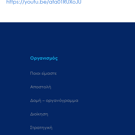
https://youtu.be/afa01RUXoJU
Οργανισμός
Ποιοι είμαστε
Αποστολή
Δομή – οργανόγραμμα
Διοίκηση
Στρατηγική