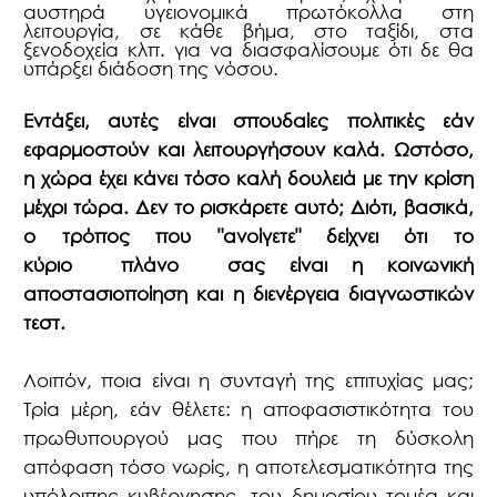
αυστηρά υγειονομικά πρωτόκολλα στη
λειτουργία, σε κάθε βήμα, στο ταξίδι, στα
ξενοδοχεία κλπ. για να διασφαλίσουμε ότι δε θα
υπάρξει διάδοση της νόσου.
Εντάξει, αυτές είναι σπουδαίες πολιτικές εάν
εφαρμοστούν και λειτουργήσουν καλά. Ωστόσο,
η χώρα έχει κάνει τόσο καλή δουλειά με την κρίση
μέχρι τώρα. Δεν το ρισκάρετε αυτό; Διότι, βασικά,
ο τρόπος που "ανοίγετε" δείχνει ότι το
κύριο πλάνο σας είναι η κοινωνική
αποστασιοποίηση και η διενέργεια διαγνωστικών
τεστ.
Λοιπόν, ποια είναι η συνταγή της επιτυχίας μας;
Τρία μέρη, εάν θέλετε: η αποφασιστικότητα του
πρωθυπουργού μας που πήρε τη δύσκολη
απόφαση τόσο νωρίς, η αποτελεσματικότητα της
υπόλοιπης κυβέρνησης, του δημοσίου τομέα και