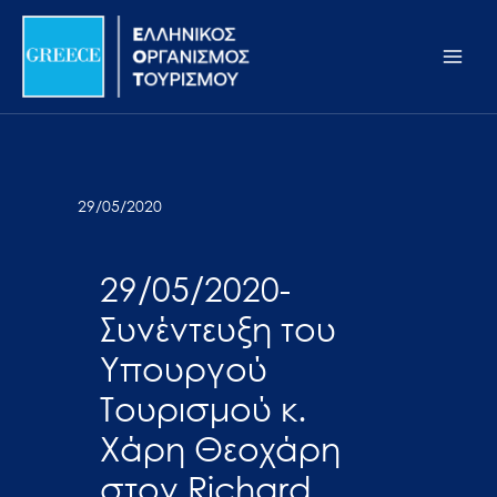
Μετάβαση
Σημείωση:
Main
στο
Αυτός
Men
περιεχόμενο
ο
ιστότοπος
περιλαμβάνει
ένα
σύστημα
29/05/2020
προσβασιμότητας.
29/05/2020-
Συνέντευξη του
Υπουργού
Τουρισμού κ.
Χάρη Θεοχάρη
στον Richard