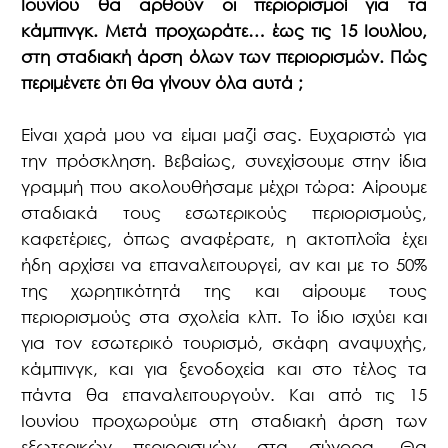
Ιουνίου θα αρθούν οι περιορισμοί για τα
κάμπινγκ. Μετά προχωράτε… έως τις 15 Ιουλίου,
στη σταδιακή άρση όλων των περιορισμών. Πώς
περιμένετε ότι θα γίνουν όλα αυτά ;
Είναι χαρά μου να είμαι μαζί σας. Ευχαριστώ για
την πρόσκληση. Βεβαίως, συνεχίσουμε στην ίδια
γραμμή που ακολουθήσαμε μέχρι τώρα: Αίρουμε
σταδιακά τους εσωτερικούς περιορισμούς,
καφετέριες, όπως αναφέρατε, η ακτοπλοΐα έχει
ήδη αρχίσει να επαναλειτουργεί, αν και με το 50%
της χωρητικότητά της και αίρουμε τους
περιορισμούς στα σχολεία κλπ. Το ίδιο ισχύει και
για τον εσωτερικό τουρισμό, σκάφη αναψυχής,
κάμπινγκ, και για ξενοδοχεία και στο τέλος τα
πάντα θα επαναλειτουργούν. Και από τις 15
Ιουνίου προχωρούμε στη σταδιακή άρση των
εξωτερικών περιορισμών στα σύνορα. Θα