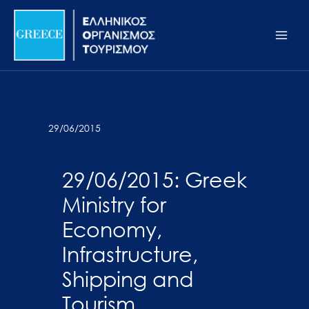
Μετάβαση
Σημείωση:
Main
στο
Αυτός
Men
περιεχόμενο
ο
ιστότοπος
περιλαμβάνει
ένα
σύστημα
29/06/2015
προσβασιμότητας.
29/06/2015: Greek
Ministry for
Economy,
Infrastructure,
Shipping and
Tourism