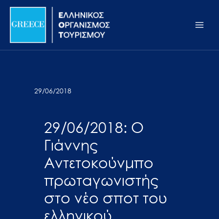
Μετάβαση
Σημείωση:
Main
στο
Αυτός
Men
περιεχόμενο
ο
ιστότοπος
περιλαμβάνει
ένα
σύστημα
29/06/2018
προσβασιμότητας.
29/06/2018: Ο
Γιάννης
Αντετοκούνμπο
πρωταγωνιστής
στο νέο σποτ του
ελληνικού