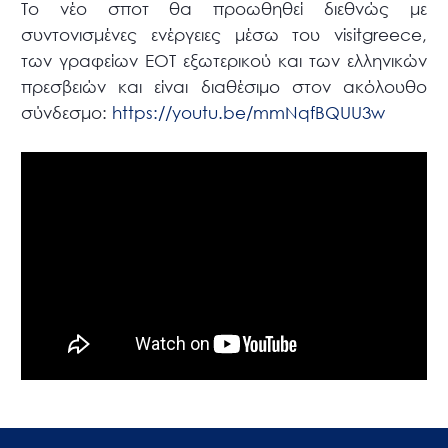
Το νέο σποτ θα προωθηθεί διεθνώς με
συντονισμένες ενέργειες μέσω του visitgreece,
των γραφείων ΕΟΤ εξωτερικού και των ελληνικών
πρεσβειών και είναι διαθέσιμο στον ακόλουθο
σύνδεσμο:
https://youtu.be/mmNqfBQUU3w