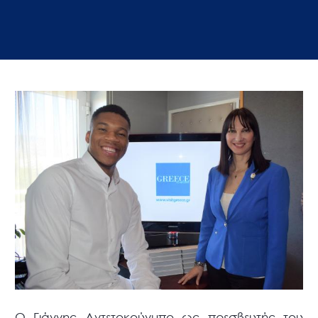
Ο Γιάννης Αντετοκούνμπο ως πρεσβευτής του