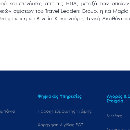
ύ και επενδυτές από τις ΗΠΑ, μεταξύ των οποίων 
ικών σχέσεων του Travel Leaders Group, η κα Μαρί
roup και η κα Βενετία Kοντογούρη, Γενική Διευθύντρ
Ψηφιακές Υπηρεσίες
Αγορές & Σ
Στοιχεία
αμπάνια
Παροχή Σύμφωνης Γνώμης
Μελέτες
Χορήγηση Αιγίδας ΕΟΤ
Στατιστικά σ