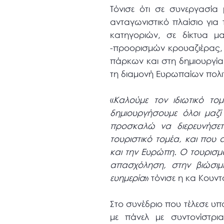
Τόνισε ότι σε συνεργασία
ανταγωνιστικό πλαίσιο γι
κατηγοριών, σε δίκτυα μ
-προορισμών κρουαζιέρας, σ
πάρκων και στη δημιουργία
τη διαμονή Ευρωπαίων πολι
«
Καλούμε τον ιδιωτικό το
δημιουργήσουμε όλοι μαζ
προσκαλώ να διερευνήσετ
τουριστικό τομέα, και που 
και την Ευρώπη. Ο τουρισμό
απασχόληση, στην βιώσιμη
ευημερία
» τόνισε η κα Κουν
Στο συνέδριο που τέλεσε υπ
με πάνελ με συντονίστρι