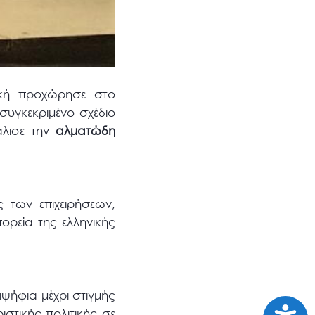
τική προχώρησε στο
συγκεκριμένο σχέδιο
φάλισε την
αλματώδη
 των επιχειρήσεων,
ρεία της ελληνικής
ιψήφια μέχρι στιγμής
Προσι
στικής πολιτικής σε