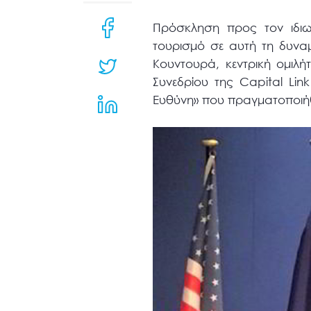
μενού
προσβασιμότητας.
Πρόσκληση προς τον ιδιωτι
τουρισμό σε αυτή τη δυνα
Κουντουρά, κεντρική ομιλ
Συνεδρίου της Capital Link
Ευθύνη» που πραγματοποιή