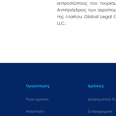
εκπροσώπους του τουρισμο
Αντιπρόεδρος των αεροπορ
της Markou Global Legal G
LLC.
Οργανισμός
Δράσεις
Ποιοι είμαστε
Διαφημιστική Κ
Αποστολή
Συνδιαφήμιση