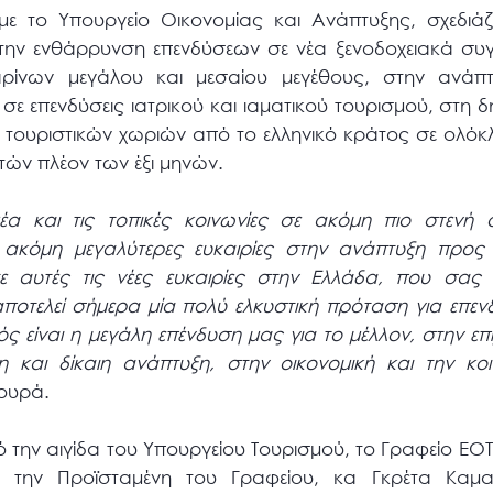
 με το Υπουργείο Οικονομίας και Ανάπτυξης, σχεδιάζ
α την ενθάρρυνση επενδύσεων σε νέα ξενοδοχειακά σ
αρίνων μεγάλου και μεσαίου μεγέθους, στην ανάπτ
ε επενδύσεις ιατρικού και ιαματικού τουρισμού, στη δ
 τουριστικών χωριών από το ελληνικό κράτος σε ολόκ
τών πλέον των έξι μηνών.
μέα και τις τοπικές κοινωνίες σε ακόμη πιο στενή 
ί ακόμη μεγαλύτερες ευκαιρίες στην ανάπτυξη προ
ε αυτές τις νέες ευκαιρίες στην Ελλάδα, που σας
αποτελεί σήμερα μία πολύ ελκυστική πρόταση για επεν
ς είναι η μεγάλη επένδυση μας για το μέλλον, στην επι
 και δίκαιη ανάπτυξη, στην οικονομική και την κο
τουρά.
ό την αιγίδα του Υπουργείου Τουρισμού, το Γραφείο ΕΟΤ
α την Προϊσταμένη του Γραφείου, κα Γκρέτα Καματ