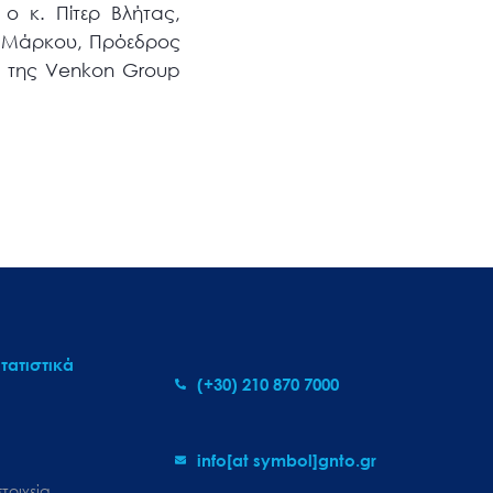
ο κ. Πίτερ Βλήτας,
α Μάρκου, Πρόεδρος
ια της Venkon Group
τατιστικά
(+30) 210 870 7000
info[at symbol]gnto.gr
τοιχεία