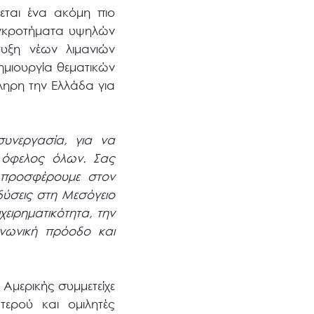
εται ένα ακόμη πιο
υγκροτήματα υψηλών
υξη νέων λιμανιών
ημιουργία θεματικών
ληρη την Ελλάδα για
συνεργασία, για να
ς όφελος όλων. Σας
 προσφέρουμε στον
δύσεις στη Μεσόγειο
χειρηματικότητα, την
ινωνική πρόοδο και
 Αμερικής συμμετείχε
ερού και ομιλητές