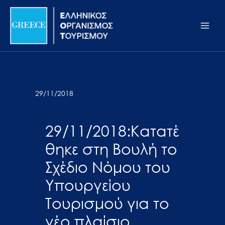
Μετάβαση
Σημείωση:
Main
στο
Αυτός
Men
περιεχόμενο
ο
ιστότοπος
περιλαμβάνει
ένα
σύστημα
29/11/2018
προσβασιμότητας.
29/11/2018:Κατατέ
θηκε στη Βουλή το
Σχέδιο Νόμου του
Υπουργείου
Τουρισμού για το
νέο πλαίσιο