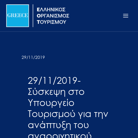
Μετάβαση
Σημείωση:
Main
στο
Αυτός
Men
περιεχόμενο
ο
ιστότοπος
περιλαμβάνει
ένα
σύστημα
29/11/2019
προσβασιμότητας.
29/11/2019-
Σύσκεψη στο
Υπουργείο
Τουρισμού για την
ανάπτυξη του
αναρριχητικού