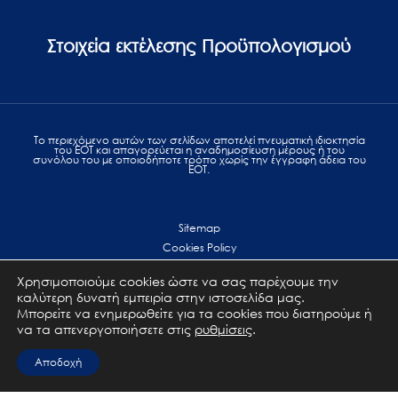
Στοιχεία εκτέλεσης Προϋπολογισμού
Το περιεχόμενο αυτών των σελίδων αποτελεί πvευματική ιδιοκτησία
του ΕΟΤ και απαγορεύεται η αναδημοσίευση μέρους ή του
συνόλου του με οποιοδήποτε τρόπο χωρίς την έγγραφη άδεια του
ΕΟΤ.
Sitemap
Cookies Policy
Personal Data Protection
Χρησιμοποιούμε cookies ώστε να σας παρέχουμε την
Terms of use
καλύτερη δυνατή εμπειρία στην ιστοσελίδα μας.
Επικοινωνία
Μπορείτε να ενημερωθείτε για τα cookies που διατηρούμε ή
να τα απενεργοποιήσετε στις
ρυθμίσεις
.
All Rights Reserved. GNTO © 2023
Αποδοχή