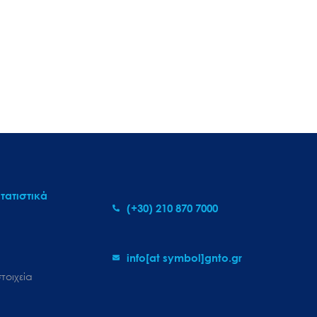
τατιστικά
(+30) 210 870 7000
info[at symbol]gnto.gr
τοιχεία