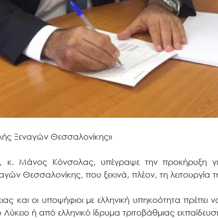
χολής Ξεναγών Θεσσαλονίκης»
 κ. Μάνος Κόνσολας, υπέγραψε την προκήρυξη γι
ών Θεσσαλονίκης, που ξεκινά, πλέον, τη λειτουργία τ
κειας και οι υποψήφιοι με ελληνική υπηκοότητα πρέπει 
 Λύκειο ή από ελληνικό ίδρυμα τριτοβάθμιας εκπαίδευσ