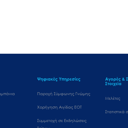
Ψηφιακές Υπηρεσίες
Αγορές & Σ
Στοιχεία
αμπάνια
Παροχή Σύμφωνης Γνώμης
Μελέτες
Χορήγηση Αιγίδας ΕΟΤ
Στατιστικά σ
Συμμετοχή σε Εκδηλώσεις