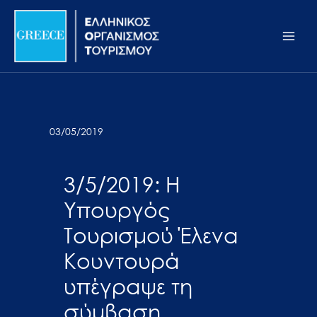
Μετάβαση
Σημείωση:
Main
στο
Αυτός
Men
περιεχόμενο
ο
ιστότοπος
περιλαμβάνει
ένα
σύστημα
03/05/2019
προσβασιμότητας.
3/5/2019: Η
Υπουργός
Τουρισμού Έλενα
Κουντουρά
υπέγραψε τη
σύμβαση