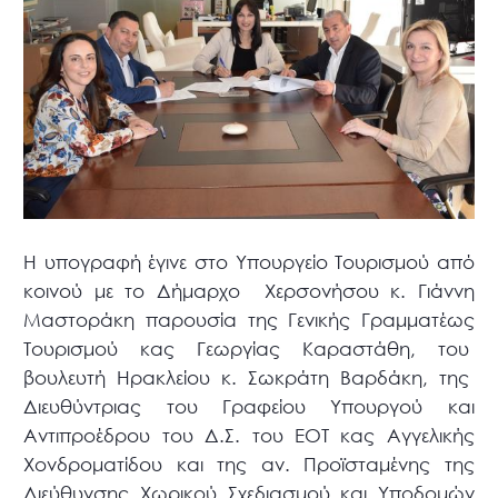
Η υπογραφή έγινε στο Υπουργείο Τουρισμού από
κοινού με το Δήμαρχο Χερσονήσου κ. Γιάννη
Μαστοράκη παρουσία της Γενικής Γραμματέως
Τουρισμού κας Γεωργίας Καραστάθη, του
βουλευτή Ηρακλείου κ. Σωκράτη Βαρδάκη, της
Διευθύντριας του Γραφείου Υπουργού και
Αντιπροέδρου του Δ.Σ. του ΕΟΤ κας Αγγελικής
Χονδροματίδου και της αν. Προϊσταμένης της
Διεύθυνσης Χωρικού Σχεδιασμού και Υποδομών