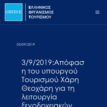
Μετάβαση
Σημείωση:
Main
στο
Αυτός
Men
περιεχόμενο
ο
ιστότοπος
περιλαμβάνει
ένα
σύστημα
03/09/2019
προσβασιμότητας.
3/9/2019:Aπόφασ
η του υπουργού
Τουρισμού Χάρη
Θεοχάρη για τη
λειτουργία
ξενοδοχειακών