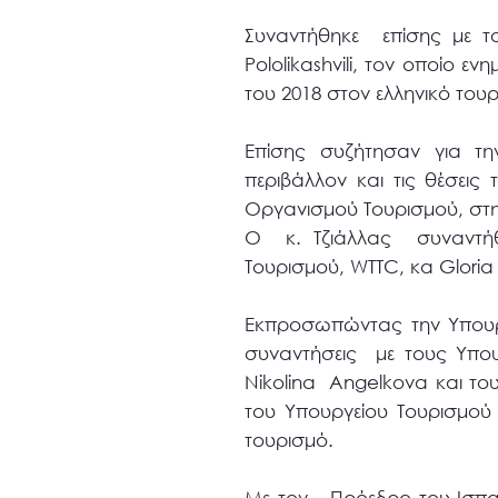
Συναντήθηκε επίσης με τ
Pololikashvili, τον οποίο 
του 2018 στον ελληνικό τουρ
Επίσης συζήτησαν για τ
περιβάλλον και τις θέσει
Οργανισμού Τουρισμού, στ
Ο κ. Τζιάλλας συναντήθη
Τουρισμού, WTTC, κα Glor
Εκπροσωπώντας την Υπουργ
συναντήσεις με τους Υπου
Nikolina Angelkova και τ
του Υπουργείου Τουρισμού
τουρισμό.
Με τον Πρόεδρο του Ισπαν