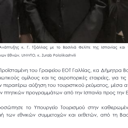
 Ανάπτυξης κ. Γ. Τζιάλλας με το Βασιλιά Φελίπε της Ισπανίας και
ν Εθνών, UNWTO, κ. Zurab Pololikashvili
 Προϊσταμένη του Γραφείου ΕΟΤ Γαλλίας, κα Δήμητρα Β
ωτικούς ομίλους και τις αεροπορικές εταιρείες, για τι
ν περαιτέρω αύξηση του τουριστικού ρεύματος, μέσα α
ων πτητικών προγραμμάτων από την Ισπανία προς την 
προσώπησε το Υπουργείο Τουρισμού στην καθιερωμέ
μή των εθνικών συμμετοχών και εκθετών, από τη Βασι