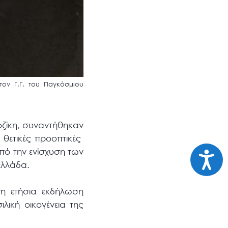
 τον Γ.Γ. του Παγκόσμιου
οζίκη, συναντήθηκαν
ς θετικές προοπτικές
Προσι
πό την ενίσχυση των
Ελλάδα.
νη ετήσια εκδήλωση
λική οικογένεια της