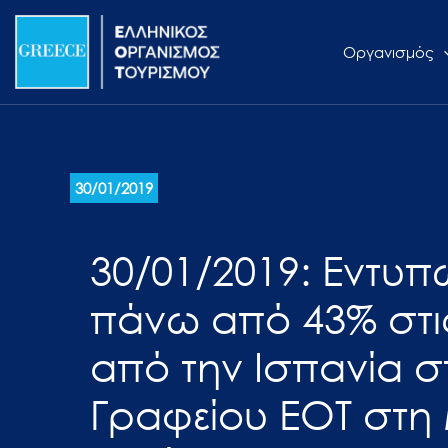
Μετάβαση
Σημείωση:
στο
Αυτός
Οργανισμός
περιεχόμενο
ο
ιστότοπος
περιλαμβάνει
ένα
σύστημα
30/01/2019
προσβασιμότητας.
Πατήστε
30/01/2019: Εντυ
Control-
F11
πάνω από 43% στις
για
να
από την Ισπανία σ
προσαρμόσετε
τον
Γραφείου ΕΟΤ στη
ιστότοπο
στα