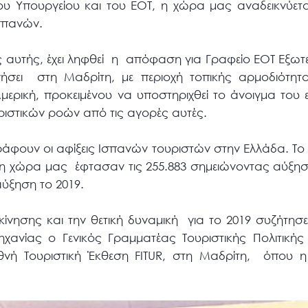
ου Υπουργείου και του ΕΟΤ, η χώρα μας αναδεικνύετα
σπανών.
ς αυτής, έχει ληφθεί η απόφαση για Γραφείο ΕΟΤ Εξωτε
ργήσει στη Μαδρίτη, με περιοχή τοπικής αρμοδιότητα
μερική, προκειμένου να υποστηριχθεί το άνοιγμα του 
ριστικών ροών από τις αγορές αυτές.
φουν οι αφίξεις Ισπανών τουριστών στην Ελλάδα. Το 
τη χώρα μας έφτασαν τις 255.883 σημειώνοντας αύξησ
 αύξηση το 2019.
ς κίνησης και την θετική δυναμική για το 2019 συζήτη
μηχανίας ο Γενικός Γραμματέας Τουριστικής Πολιτική
εθνή Τουριστική Έκθεση FITUR, στη Μαδρίτη, όπου 