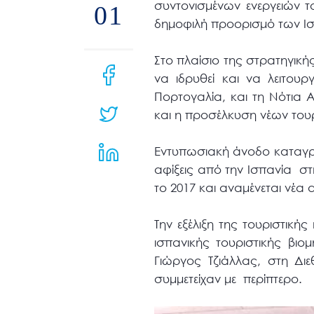
συντονισμένων ενεργειών τ
μενού
01
δημοφιλή προορισμό των Ι
προσβασιμότητας.
Στο πλαίσιο της στρατηγική
να ιδρυθεί και να λειτου
Πορτογαλία, και τη Νότια Α
και η προσέλκυση νέων του
Εντυπωσιακή άνοδο καταγρά
αφίξεις από την Ισπανία σ
το 2017 και αναμένεται νέα
Την εξέλιξη της τουριστική
ισπανικής τουριστικής βιο
Γιώργος Τζιάλλας, στη Δι
συμμετείχαν με περίπτερο.