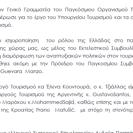
ον Γενικό Γραμματέα του Παγκόσμιου Οργανισμού Τ
ενημέρωσε για το έργο του Υπουργείου Τουρισμού και τ
ισμό.
ην ισχυροποίηση του ρόλου της Ελλάδας στο παγ
ς της χώρας μας, ως μέλος του Εκτελεστικού Συμβουλ
η διαμόρφωση των αναπτυξιακών πολιτικών στον τουρι
κε ακόμη με την Πρόεδρο του Παγκοσμίου Συμβου
ia Guevara Manzo.
ό Τουρισμού κα Έλενα Κουντουρά, ο κ. Τζιάλλας είχ
ργούς Τουρισμού της Αργεντινής κ. GustavoSantos,
ου Μαρόκου κ.MohammedSajid, καθώς επίσης και με το
 της Κροατίας Frano Matušić, με στόχο τη στενότε
ο-ελληνικού Εμπορικού Επιμελητηρίου Ανδρέα Παππά 