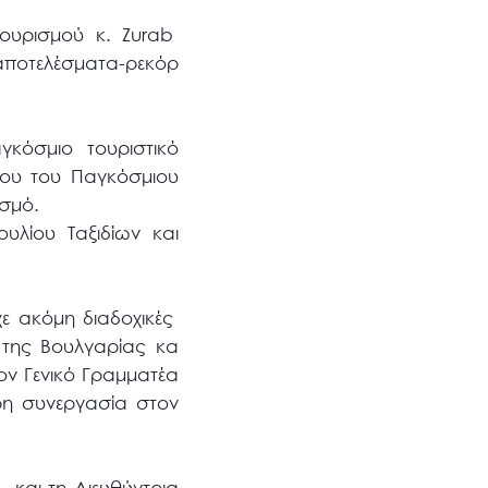
ουρισμού κ. Zurab
α αποτελέσματα-ρεκόρ
κόσμιο τουριστικό
ίου του Παγκόσμιου
σμό.
λίου Ταξιδίων και
ε ακόμη διαδοχικές
 της Βουλγαρίας κα
ν Γενικό Γραμματέα
ρη συνεργασία στον
και τη Διευθύντρια