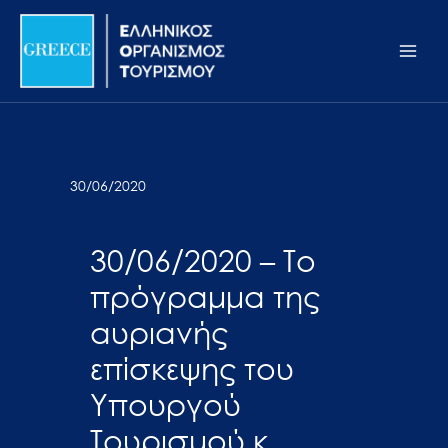
Μετάβαση
Σημείωση:
Main
στο
Αυτός
Men
περιεχόμενο
ο
ιστότοπος
περιλαμβάνει
ένα
σύστημα
30/06/2020
προσβασιμότητας.
30/06/2020 – Το
πρόγραμμα της
αυριανής
επίσκεψης του
Υπουργού
Τουρισμού κ.