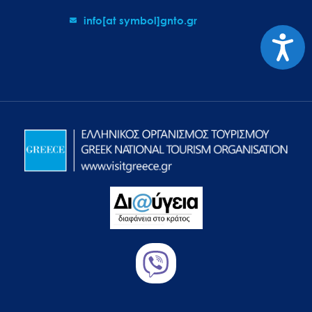
info[at symbol]gnto.gr
Προσιτ