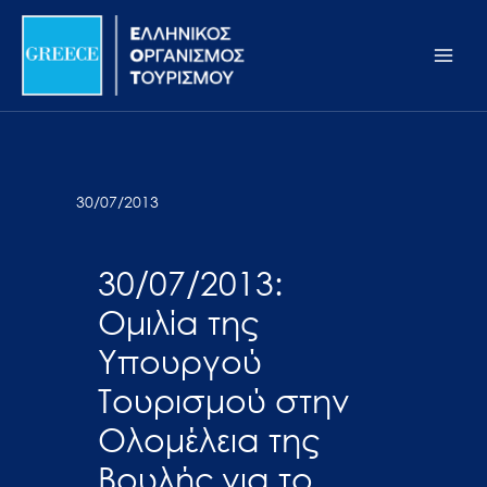
Μετάβαση
Σημείωση:
Main
στο
Αυτός
Men
περιεχόμενο
ο
ιστότοπος
περιλαμβάνει
ένα
σύστημα
30/07/2013
προσβασιμότητας.
30/07/2013:
Ομιλία της
Υπουργού
Τουρισμού στην
Ολομέλεια της
Βουλής για το