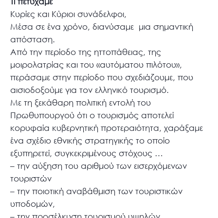
Τι πετύχαμε
Κυρίες και Κύριοι συνάδελφοι,
Μέσα σε ένα χρόνο, διανύσαμε μια σημαντική
απόσταση.
Από την περίοδο της ηττοπάθειας, της
μοιρολατρίας και του «αυτόματου πιλότου»,
περάσαμε στην περίοδο που σχεδιάζουμε, που
αισιοδοξούμε για τον ελληνικό τουρισμό.
Με τη ξεκάθαρη πολιτική εντολή του
Πρωθυπουργού ότι ο τουρισμός αποτελεί
κορυφαία κυβερνητική προτεραιότητα, χαράξαμε
ένα σχέδιο εθνικής στρατηγικής το οποίο
εξυπηρετεί, συγκεκριμένους στόχους …
–
την αύξηση του αριθμού των εισερχόμενων
τουριστών
–
την ποιοτική αναβάθμιση των τουριστικών
υποδομών,
–
την προσέλκυση τουρισμού υψηλών