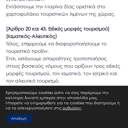
Εντάσσουμε την Μαρίνα Ζέας οριστικά στο
χαρτοφυλάκιο τουριστικών λιμένων της χώρας.
[Άρθρο 20 και 43. Ειδικές μορφές τουρισμού]
(Ιαματικός-Αλιευτικός)
Τέλος, επιχειρούμε να διαφοροποιήσουμε το
τουριστικό προϊόν.
Έτσι, εισάγουμε απαραίτητες τροποποιήσεις
στους βασικούς νόμους που ορίζουν τρεις ειδικές
μορφές τουρισμού, τον ιαματικό, τον ιατρικό και
τον αλιευτικό τουρισμό.
Χρησιμοποιούμε cookies ώστε να σας παρέχουμε την
Επίλογος
καλύτερη δυνατή εμπειρία στην ιστοσελίδα μας.
Μπορείτε να ενημερωθείτε για τα cookies που διατηρούμε ή
Κυρίες και κύριοι συνάδελφοι,
να τα απενεργοποιήσετε στις
ρυθμίσεις
.
Τα μέχρι τώρα στοιχεία δείχνουν ότι βαδίζουμε στο
σωστό δρόμο.
Αποδοχή
Μας κάνουν να νοιώθουμε ασφάλεια για τις