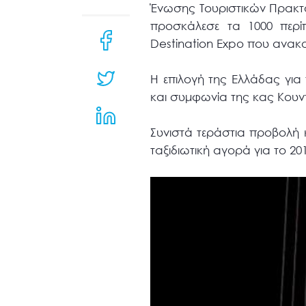
μενού
Ένωσης Τουριστικών Πρακτό
προσβασιμότητας.
προσκάλεσε τα 1000 περ
Destination Expo που ανακο
Η επιλογή της Ελλάδας γι
και συμφωνία της κας Κουντ
Συνιστά τεράστια προβολή 
ταξιδιωτική αγορά για το 20