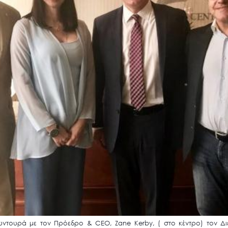
ντουρά με τον Πρόεδρο & CEO, Zane Kerby, ( στο κέντρο) τον Δ