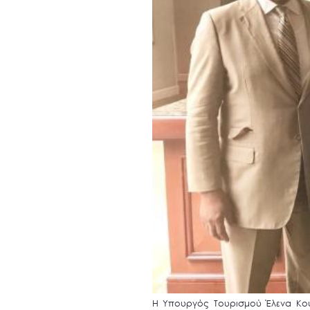
Η Υπουργός Τουρισμού Έλενα Κου