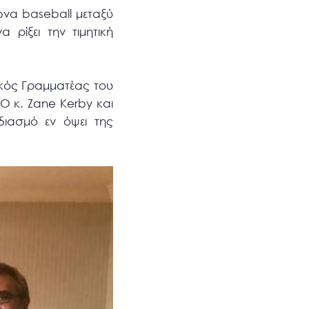
ώνα baseball μεταξύ
ρίξει την τιμητική
ικός Γραμματέας του
O κ. Zane Kerby και
διασμό εν όψει της