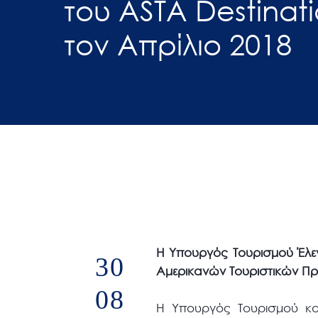
του ASTA Destinat
άτομα
τον Απρίλιο 2018
με
προβλήματα
όρασης
που
χρησιμοποιούν
πρόγραμμα
ανάγνωσης
οθόνης
Πατήστε
Control-
F10
για
H Υπουργός Τουρισμού Έλεν
30
να
Αμερικανών Τουριστικών Π
ανοίξετε
08
ένα
Η Υπουργός Τουρισμού κα 