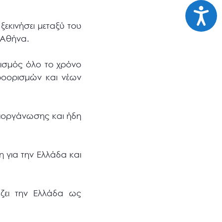
Προσι
ξεκινήσει μεταξύ του
 Αθήνα.
ισμός όλο το χρόνο
προορισμών και νέων
διοργάνωσης και ήδη
η για την Ελλάδα και
άζει την Ελλάδα ως