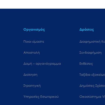
Οργανισμός
Δράσεις
Ποιοι είμαστε
Διαφημιστική Κ
Αποστολή
Συνδιαφήμιση
Δομή – οργανόγραμμα
Εκθέσεις
Διοίκηση
Ταξίδια εξοικεί
Στρατηγική
Δημόσιες Σχέσει
Υπηρεσίες Εσωτερικού
Oικοσύστημα Vi