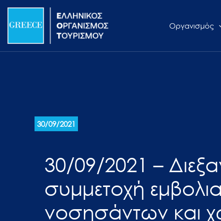
Μετάβαση
Σημείωση:
στο
Αυτός
Οργανισμός
περιεχόμενο
ο
ιστότοπος
περιλαμβάνει
ένα
σύστημα
προσβασιμότητας.
Πατήστε
30/09/2021
Control-
F11
για
30/09/2021 – Διεξ
να
προσαρμόσετε
συμμετοχή εμβολι
τον
νοσησάντων και χ
ιστότοπο
στα