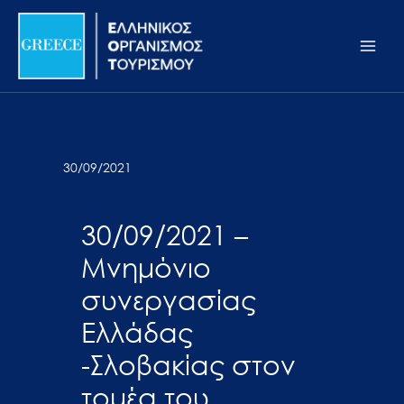
Μετάβαση
Σημείωση:
Main
στο
Αυτός
Men
περιεχόμενο
ο
ιστότοπος
περιλαμβάνει
ένα
σύστημα
30/09/2021
προσβασιμότητας.
30/09/2021 –
Μνημόνιο
συνεργασίας
Ελλάδας
-Σλοβακίας στον
τομέα του