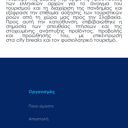
των ελληνικών αρχών για το άνοιγμα του
τουρισμού και τη διαχείριση της πανδημίας και
εξέφρασε την επιθυμία αύξησης των τουριστικών
ροών από τη χώρα μας προς την Σλοβακία.
Προς αυτή την κατεύθυνση, επιβεβαιώθηκε η
σημασία των απευθείας πτήσεων και της
στοχευμένης ανάπτυξης προϊόντος, προβολής
και προώθησής του, με επικέντρωση
στα
city breaks
και τον φυσιολατρικό τουρισμό.
Οργανισμός
Ποιοι είμαστε
Αποστολή