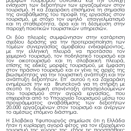
μορφών τουρισμού συνολικά και την συνεχή
ενίσχυση των δεξιοτήτων των εργαζομένων στον
τουρισμό. Η κα Ζαχαράκη επισήμανε τη σημασία
της αναβάθμισης του προφίλ της εργασίας στον
τουρισμό, με στόχο τον υψηλό επαγγελματισμό
και τη σταθερότητα, άρα και τη δέσμευση στην
παροχή ποιοτικών τουριστικών υπηρεσιών.
Οι δύο πλευρές συμφώνησαν στην κατάρτιση
σχεδίου δράσης για την προτεραιοποίηση των
τομέων συνεργασίας αμοιβαίου ενδιαφέροντος,
με την ελληνική πλευρά να προτάσσει τον
χειμερινό τουρισμό, τον ποδηλατικό τουρισμό και
τον οικοτουρισμό και τη σλοβακική πλευρά,
επίσης τις ειδικές μορφές τουρισμού, με έμφαση
στον πράσινο τουρισμό και εν γένει τις αρχές της
βιωσιμότητας για την τουριστική ανάπτυξη και την
ανάπτυξη δεξιοτήτων. Επ’ αυτού η κα Ζαχαράκη
ενημέρωσε την κα Bruncková για τη στήριξη με
σκοπό τη δομική επανένταξη απασχολούμενων
του τουρισμού στην αγορά εργασίας, που
επιχειρείται από το Υπουργείο Τουρισμού μέσω του
προγράμματος αναβάθμισης των δεξιοτήτων
20.000 εργαζομένων στον τουρισμό και ανέργων
το αμέσως επόμενο διάστημα.
Η Σλοβάκα Υφυπουργός σημείωσε ότι η Ελλάδα
ήταν η κυρίαρχη αγορά φέτος για τον εξερχόμενο
τουρισμό της χώρας της, εξήρε τις προσπάθειες