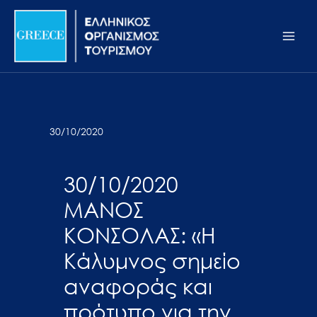
Μετάβαση
Σημείωση:
Main
στο
Αυτός
Men
περιεχόμενο
ο
ιστότοπος
περιλαμβάνει
ένα
σύστημα
30/10/2020
προσβασιμότητας.
30/10/2020
ΜΑΝΟΣ
ΚΟΝΣΟΛΑΣ: «Η
Κάλυμνος σημείο
αναφοράς και
πρότυπο για την