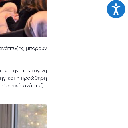
Προσι
ς ανάπτυξης μπορούν
 με την πρωτογενή
σης και η προώθηση
τουριστική ανάπτυξη