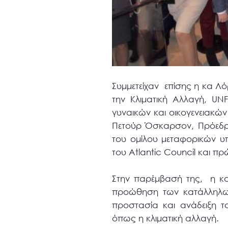
Συμμετείχαν
επίσης η κα Λό
την Κλιματική Αλλαγή,
UN
γυναικών και οικογενειακώ
Πετούρ Όσκαρσον, Πρόεδρ
του ομίλου μεταφορικών 
του
Atlantic
Council
και πρώ
Στην παρέμβασή της,
η κ
προώθηση των κατάλληλων 
προστασία και ανάδειξη τ
όπως η κλιματική αλλαγή.