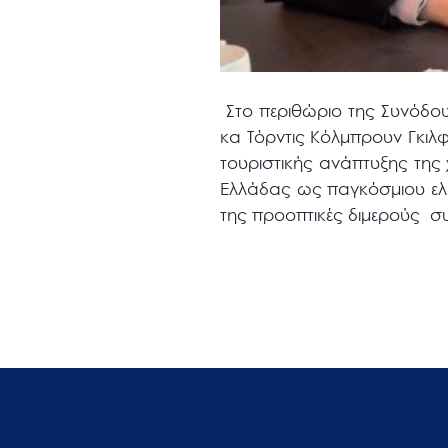
Στο περιθώριο της Συνόδου
κα Τόρντις Κόλμπρουν Γκιλφ
τουριστικής ανάπτυξης τη
Ελλάδας ως παγκόσμιου ελκ
της προοπτικές διμερούς
σ