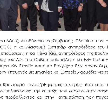
ρα Λόπεζ, Διευθύντρια της Σύμβασης- Πλαισίου
των
Η
FCCC
, η κα Μασουμέ Εμπτεκάρ αντιπρόεδρος του Ι
ν υποθέσεων, η κα Νέιλα Τάζι, αντιπρόεδρος της Βουλ
ος του Δ.Σ. του Ομίλου
IcelandAir
, η κα Ελίν Γιαλμσ
υπηρεσιών
Eimskip
και η κα Ράνγκχορ Έλιν Αρναντότιρ
ην Υπουργός Βιομηχανίας και Εμπορίου αρμόδια για τ
α Κουντουρά
αναφέρθηκε στις ευκαιρίες μέσα από τ
πολιτικών για την επίτευξη των στόχων στην αειφ
ου περιβάλλοντος και στην
αντιμετώπιση των παγκ