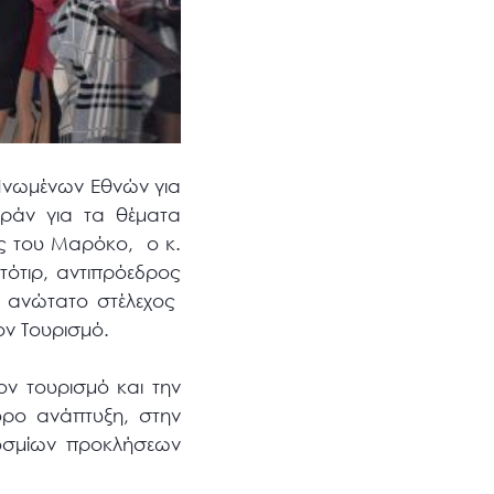
νωμένων Εθνών για
ράν για τα θέματα
ής του Μαρόκο,
ο κ.
ντότιρ, αντιπρόεδρος
, ανώτατο στέλεχος
ον Τουρισμό.
ον τουρισμό και την
όρο ανάπτυξη, στην
οσμίων προκλήσεων