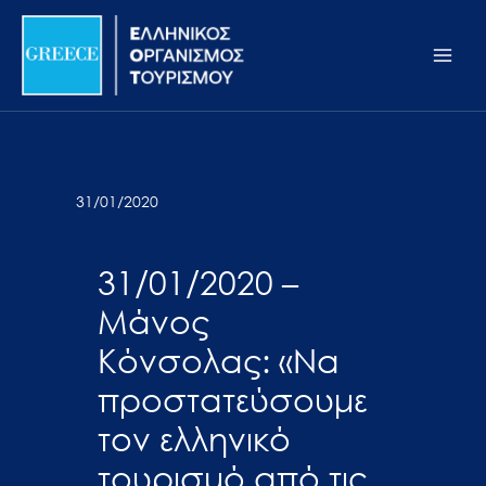
Μετάβαση
Σημείωση:
Main
στο
Αυτός
Men
περιεχόμενο
ο
ιστότοπος
περιλαμβάνει
ένα
σύστημα
31/01/2020
προσβασιμότητας.
31/01/2020 –
Μάνος
Κόνσολας: «Να
προστατεύσουμε
τον ελληνικό
τουρισμό από τις