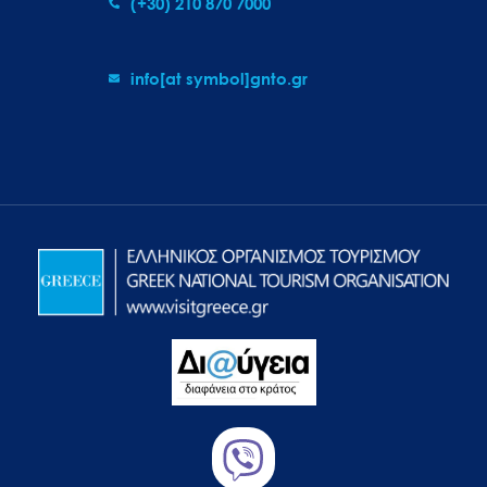
(+30) 210 870 7000
info[at symbol]gnto.gr