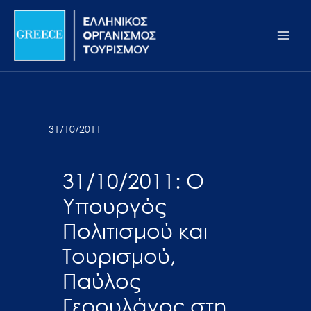
Μετάβαση
Σημείωση:
Main
στο
Αυτός
Men
περιεχόμενο
ο
ιστότοπος
περιλαμβάνει
ένα
σύστημα
31/10/2011
προσβασιμότητας.
31/10/2011: Ο
Υπουργός
Πολιτισμού και
Τουρισμού,
Παύλος
Γερουλάνος στη