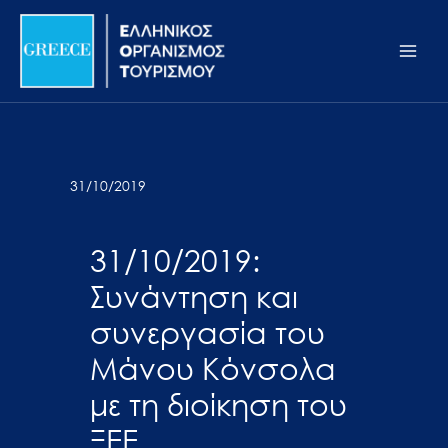
Μετάβαση
Σημείωση:
Main
στο
Αυτός
Men
περιεχόμενο
ο
ιστότοπος
περιλαμβάνει
ένα
σύστημα
31/10/2019
προσβασιμότητας.
31/10/2019:
Συνάντηση και
συνεργασία του
Μάνου Κόνσολα
με τη διοίκηση του
ΞΕΕ