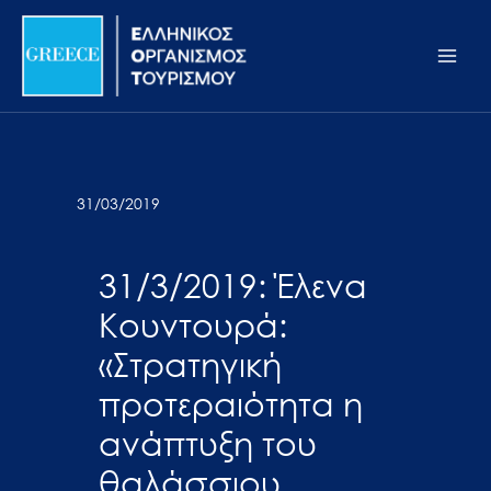
Μετάβαση
Σημείωση:
Main
στο
Αυτός
Men
περιεχόμενο
ο
ιστότοπος
περιλαμβάνει
ένα
σύστημα
31/03/2019
προσβασιμότητας.
31/3/2019: Έλενα
Κουντουρά:
«Στρατηγική
προτεραιότητα η
ανάπτυξη του
θαλάσσιου