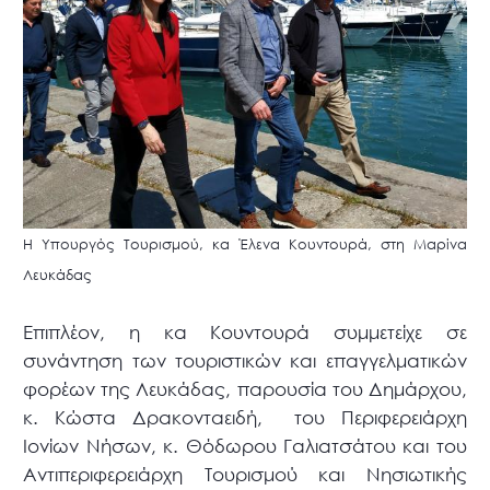
Η Υπουργός Τουρισμού, κα Έλενα Κουντουρά, στη Μαρίνα
Λευκάδας
Επιπλέον, η κα Κουντουρά συμμετείχε σε
συνάντηση των τουριστικών και επαγγελματικών
φορέων της Λευκάδας, παρουσία του Δημάρχου,
κ. Κώστα Δρακονταειδή, του Περιφερειάρχη
Ιονίων Νήσων, κ. Θόδωρου Γαλιατσάτου και του
Αντιπεριφερειάρχη Τουρισμού και Νησιωτικής