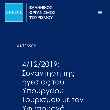
Μετάβαση
Σημείωση:
Main
στο
Αυτός
Men
περιεχόμενο
ο
ιστότοπος
περιλαμβάνει
ένα
σύστημα
04/12/2019
προσβασιμότητας.
4/12/2019:
Συνάντηση της
ηγεσίας του
Υπουργείου
Τουρισμού με τον
Υφυπουργό