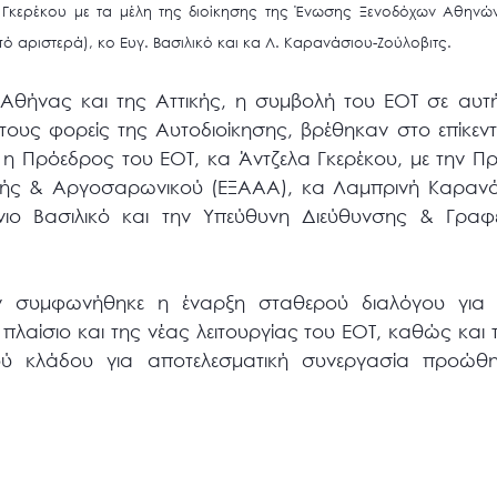
 Γκερέκου με τα μέλη της διοίκησης της Ένωσης Ξενοδόχων Αθηνώ
 αριστερά), κο Ευγ. Βασιλικό και κα Λ. Καρανάσιου-Ζούλοβιτς.
 Αθήνας και της Αττικής, η συμβολή του ΕΟΤ σε αυτή
τους φορείς της Αυτοδιοίκησης, βρέθηκαν στο επίκεν
ου η Πρόεδρος του ΕΟΤ, κα Άντζελα Γκερέκου, με την
ής & Αργοσαρωνικού (ΕΞΑΑΑ), κα Λαμπρινή Καρανάσ
νιο Βασιλικό και την Υπεύθυνη Διεύθυνσης & Γραφ
 συμφωνήθηκε η έναρξη σταθερού διαλόγου για
πλαίσιο και της νέας λειτουργίας του ΕΟΤ, καθώς και 
ικού κλάδου για αποτελεσματική συνεργασία προώθ