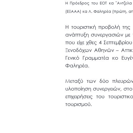
Η Πρόεδρος του ΕΟΤ κα ¨Αντζελα
(ΕΞΑΑΑ) κα Λ. Φαληρέα (πρώτη, από
Η τουριστική προβολή της
ανάπτυξη συνεργασιών με 
που είχε χθες 4 Σεπτεμβρί
Ξενοδόχων Αθηνών – Αττικ
Γενικό Γραμματέα κο Ευγέ
Φαληρέα.
Μεταξύ των δύο πλευρών
υλοποίηση συνεργειών, στο 
επιχειρήσεις του τουριστ
τουρισμού.