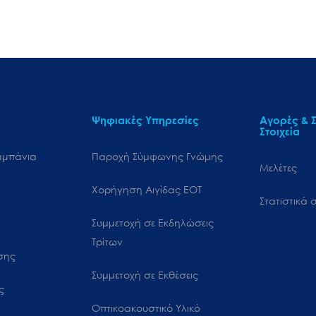
Ψηφιακές Υπηρεσίες
Αγορές & Σ
Στοιχεία
αμπάνια
Παροχή Σύμφωνης Γνώμης
Μελέτες
Χορήγηση Αιγίδας ΕΟΤ
Στατιστικά σ
Συμμετοχή σε Εκδηλώσεις
Τρίτων
ωσης
Συμμετοχή σε Εκθέσεις
ς
Οπτικοακουστικό Υλικό