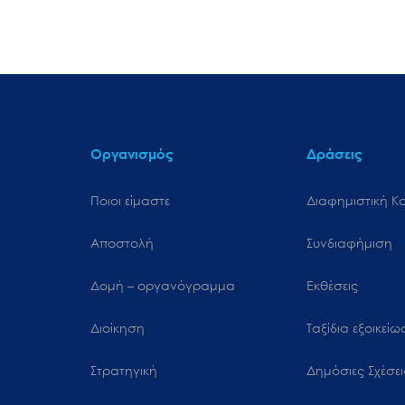
Οργανισμός
Δράσεις
Ποιοι είμαστε
Διαφημιστική Κ
Αποστολή
Συνδιαφήμιση
Δομή – οργανόγραμμα
Εκθέσεις
Διοίκηση
Ταξίδια εξοικεί
Στρατηγική
Δημόσιες Σχέσει