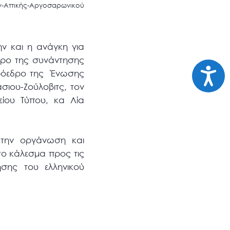
ν-Αττικής-Αργοσαρωνικού
ν και η ανάγκη για
τρο της συνάντησης
Προσι
 Πρόεδρο της Ένωσης
ιου-Ζούλοβιτς, τον
είου Τύπου, κα Λία
 την οργάνωση και
το κάλεσμα προς τις
ησης του ελληνικού