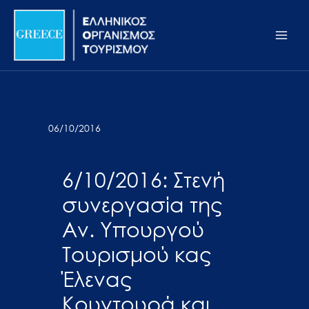
Μετάβαση
Σημείωση:
Main
στο
Αυτός
Men
περιεχόμενο
ο
ιστότοπος
περιλαμβάνει
ένα
σύστημα
06/10/2016
προσβασιμότητας.
6/10/2016: Στενή
συνεργασία της
Αν. Υπουργού
Τουρισμού κας
Έλενας
Κουντουρά και