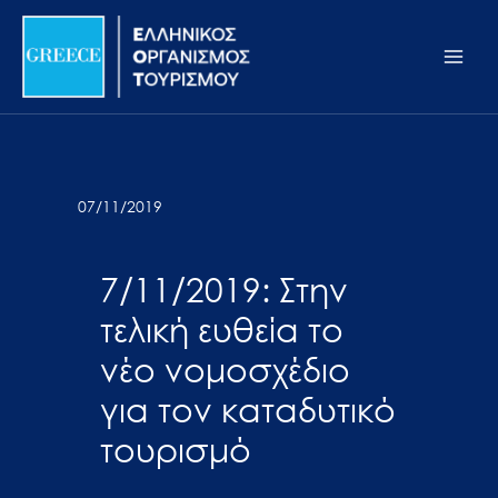
Μετάβαση
Σημείωση:
Main
στο
Αυτός
Men
περιεχόμενο
ο
ιστότοπος
περιλαμβάνει
ένα
σύστημα
07/11/2019
προσβασιμότητας.
7/11/2019: Στην
τελική ευθεία το
νέο νομοσχέδιο
για τον καταδυτικό
τουρισμό