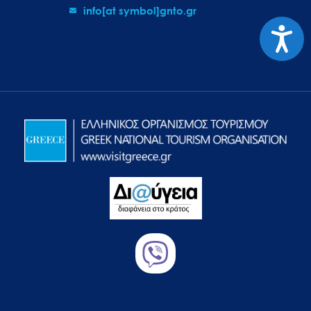
info[at symbol]gnto.gr
Προσιτ