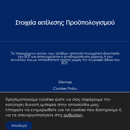
Στοιχεία εκτέλεσης Προϋπολογισμού
Το περιεχόμενο αυτών των σελίδων αποτελεί πvευματική ιδιοκτησία
του ΕΟΤ και απαγορεύεται η αναδημοσίευση μέρους ή του
συνόλου του με οποιοδήποτε τρόπο χωρίς την έγγραφη άδεια του
ΕΟΤ.
Sitemap
Cookies Policy
Personal Data Protection
Χρησιμοποιούμε cookies ώστε να σας παρέχουμε την
Terms of use
καλύτερη δυνατή εμπειρία στην ιστοσελίδα μας.
Επικοινωνία
Μπορείτε να ενημερωθείτε για τα cookies που διατηρούμε ή
να τα απενεργοποιήσετε στις
ρυθμίσεις
.
All Rights Reserved. GNTO © 2023
Αποδοχή