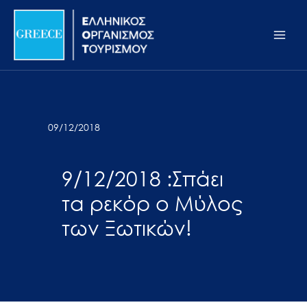
Μετάβαση
Σημείωση:
Main
στο
Αυτός
Men
περιεχόμενο
ο
ιστότοπος
περιλαμβάνει
ένα
σύστημα
09/12/2018
προσβασιμότητας.
9/12/2018 :Σπάει
τα ρεκόρ ο Μύλος
των Ξωτικών!