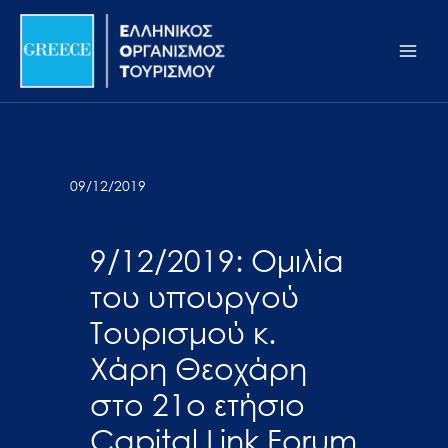
Μετάβαση
Σημείωση:
Main
στο
Αυτός
Men
περιεχόμενο
ο
ιστότοπος
περιλαμβάνει
ένα
σύστημα
09/12/2019
προσβασιμότητας.
9/12/2019: Ομιλία
του υπουργού
Τουρισμού κ.
Χάρη Θεοχάρη
στο 21ο ετήσιο
Capital Link Forum