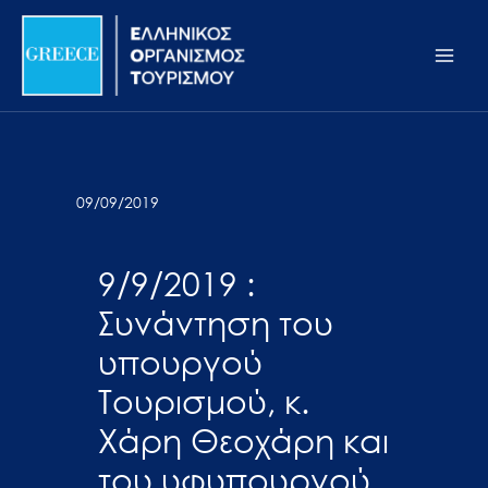
Μετάβαση
Σημείωση:
Main
στο
Αυτός
Men
περιεχόμενο
ο
ιστότοπος
περιλαμβάνει
ένα
σύστημα
09/09/2019
προσβασιμότητας.
9/9/2019 :
Συνάντηση του
υπουργού
Τουρισμού, κ.
Χάρη Θεοχάρη και
του υφυπουργού