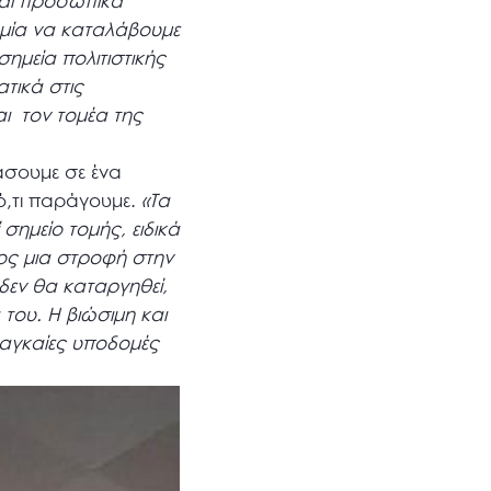
Και προσωπικά
ομία να καταλάβουμε
σημεία πολιτιστικής
τικά στις
ι τον τομέα της
ιάσουμε σε ένα
ό,τι παράγουμε.
«Τα
σημείο τομής, ειδικά
ος μια στροφή στην
δεν θα καταργηθεί,
 του. Η βιώσιμη και
ναγκαίες υποδομές