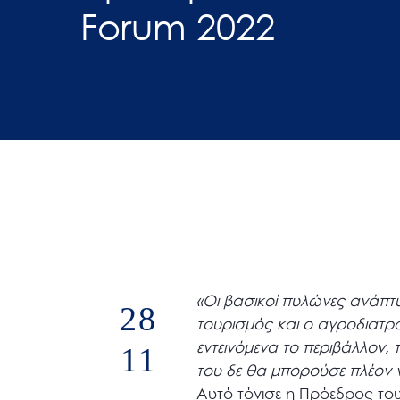
Forum 2022
άτομα
με
προβλήματα
όρασης
που
χρησιμοποιούν
πρόγραμμα
ανάγνωσης
οθόνης
Πατήστε
Control-
F10
«Οι βασικοί πυλώνες ανάπτυ
28
για
τουρισμός και ο αγροδιατρο
να
εντεινόμενα το περιβάλλον,
11
ανοίξετε
του δε θα μπορούσε πλέον 
ένα
Αυτό τόνισε η Πρόεδρος του