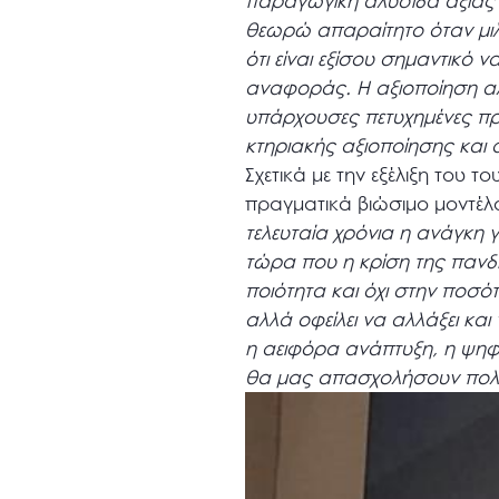
παραγωγική αλυσίδα αξίας 
θεωρώ απαραίτητο όταν μιλά
ότι είναι εξίσου σημαντικό 
αναφοράς. Η αξιοποίηση αλ
υπάρχουσες πετυχημένες πρ
κτηριακής αξιοποίησης και
Σχετικά με την εξέλιξη του 
πραγματικά βιώσιμο μοντέλ
τελευταία χρόνια η ανάγκη γ
τώρα που η κρίση της πανδ
ποιότητα και όχι στην ποσό
αλλά οφείλει να αλλάξει και
η αειφόρα ανάπτυξη, η ψηφ
θα μας απασχολήσουν πολύ