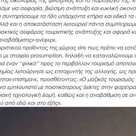
της οικονομίας της φιλοξενίας και τα παράγωγά της. 
με για αειφορία, βιώσιμη ανάπτυξη και κυκλική οικον
να συντηρήσουμε τα ήδη υπάρχοντα κτήρια και ειδικά τα 
λά και η αποκατάσταση λειτουργεί πάντα συμπληρωμα
ακτικές αειφόρας τουριστικής ανάπτυξης και αφορά κα
 αναβάθμισης»
ανέφερε.
τουριστικού προϊόντος της χώρας είπε πως πρέπει να εστ
ο με στοιχεία prosumption, δηλαδή να καταναλώνουμε 
ια έναν “φιλικό” προς το περιβάλλον τουρισμό αποτελεί 
ημίας λειτούργησε ως επιταχυντής της αλλαγής, ως πρ
τητα»
επισήμανε, προσθέτοντας:
«Ο μαζικός τουρισμός 
 να εμπλουτιστεί με ποιοτικότερους δείκτες στην φαρέτρα
ιακή τεχνολογική δομή, καθώς και η αναβάθμιση σε α
 από εδώ και στο εξής».