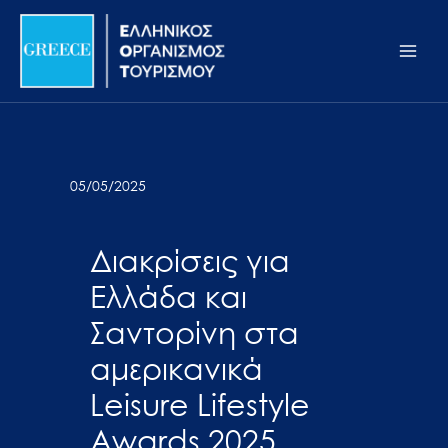
Μετάβαση
Σημείωση:
Main
στο
Αυτός
Men
περιεχόμενο
ο
ιστότοπος
περιλαμβάνει
ένα
σύστημα
05/05/2025
προσβασιμότητας.
Διακρίσεις για
Ελλάδα και
Σαντορίνη στα
αμερικανικά
Leisure Lifestyle
Awards 2025