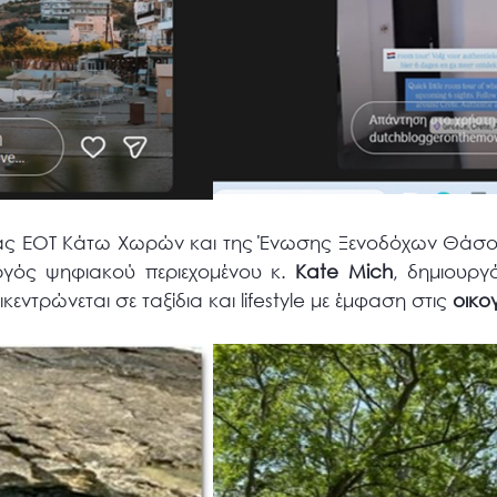
ίας ΕΟΤ Κάτω Χωρών και της Ένωσης Ξενοδόχων Θάσου
ργός ψηφιακού περιεχομένου κ.
Kate
Mich
, δημιουρ
κεντρώνεται σε ταξίδια και lifestyle με έμφαση στις
οικο