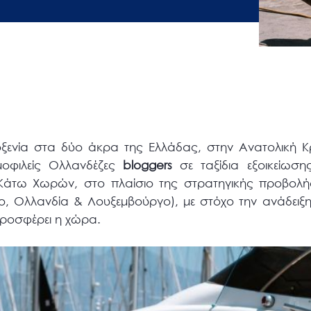
λοξενία στα δύο άκρα της Ελλάδας, στην Ανατολική 
οφιλείς Ολλανδέζες
bloggers
σε ταξίδια εξοικείωσ
Κάτω Χωρών, στο πλαίσιο της στρατηγικής προβολή
ο, Ολλανδία & Λουξεμβούργο), με στόχο την ανάδειξ
ροσφέρει η χώρα.