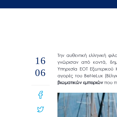
άτομα
με
προβλήματα
όρασης
που
χρησιμοποιούν
πρόγραμμα
Την αυθεντική ελληνική φι
ανάγνωσης
16
γνώρισαν από κοντά, δημ
οθόνης
Υπηρεσία ΕΟΤ Εξωτερικού 
06
Πατήστε
αγορές του BeNeLux (Βέλγι
Control-
βιωματικών εμπειριών
που π
F10
για
να
ανοίξετε
ένα