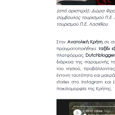
(από αριστερά): Δώρα Φραγ
σύμβουλος τουρισμού Π.Ε. 
τουρισμού Π.Ε. Λασιθίου
Στην
Ανατολική Κρήτη
σε συ
πραγματοποιήθηκε
ταξίδι 
πλατφόρμας
Dutchblogge
διάρκεια της παραμονής τ
του νησιού, προβάλλοντας
έντονη ταυτότητα και μακρά
stories στο Instagram και
ποικιλομορφία της Κρήτης.