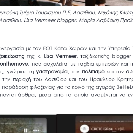
κούλη Τμήμα Τουρισμού Π.Ε. Λασιθίου, Μιχάλης Κλώτζ
Λασιθίου, Lisa Vermeer blogger, Μαρία Λαβδάκη Προϊ
νεργασία με τον ΕΟΤ Κάτω Χωρών και την Υπηρεσία 
εξοικείωσης
της κ.
Lisa
Vermeer
, ταξιδιωτικής blogger
ronthemove
, που ασχολείται με ταξίδια εμπειριών και 
ης, γνώρισε τη
γαστρονομία
, τον
πολιτισμό
και τον
αυ
 την περιοχή του Λασιθίου και του Ηρακλείου Κρήτ
 παράδοση φιλοξενίας για το κοινό της αγοράς BeNeLux
 έπονται άρθρα, μέσα από τα οποία αναμένεται να εν