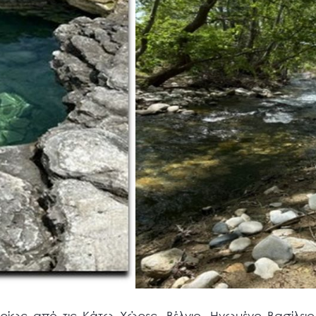
υρίως από τις Κάτω Χώρες, Βέλγιο, Ηνωμένο Βασίλει