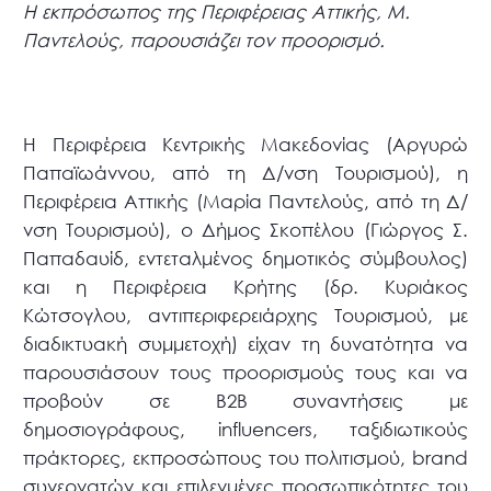
Η εκπρόσωπος της Περιφέρειας Αττικής, Μ.
Παντελούς, παρουσιάζει τον προορισμό.
Η Περιφέρεια Κεντρικής Μακεδονίας (Αργυρώ
Παπαϊωάννου, από τη Δ/νση Τουρισμού), η
Περιφέρεια Αττικής (Μαρία Παντελούς, από τη Δ/
νση Τουρισμού), ο Δήμος Σκοπέλου (Γιώργος Σ.
Παπαδαυίδ, εντεταλμένος δημοτικός σύμβουλος)
και η Περιφέρεια Κρήτης (δρ. Κυριάκος
Κώτσογλου, αντιπεριφερειάρχης Τουρισμού, με
διαδικτυακή συμμετοχή) είχαν τη δυνατότητα να
παρουσιάσουν τους προορισμούς τους και να
προβούν σε B2B συναντήσεις με
δημοσιογράφους, influencers, ταξιδιωτικούς
πράκτορες, εκπροσώπους του πολιτισμού, brand
συνεργατών και επιλεγμένες προσωπικότητες του