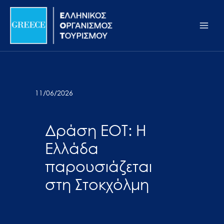
Μετάβαση
Σημείωση:
Main
στο
Αυτός
Men
περιεχόμενο
ο
ιστότοπος
περιλαμβάνει
ένα
σύστημα
11/06/2026
προσβασιμότητας.
Δράση ΕΟΤ: Η
Ελλάδα
παρουσιάζεται
στη Στοκχόλμη