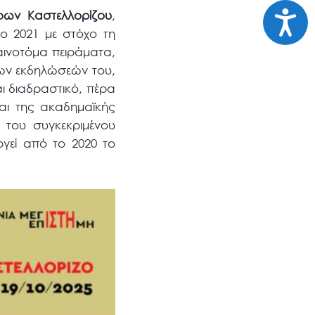
Προσι
φων Καστελλορίζου
,
το 2021 με στόχο τη
αινοτόμα πειράματα,
 των εκδηλώσεών του,
ι διαδραστικό, πέρα
αι της ακαδημαϊκής
γή του συγκεκριμένου
ργεί από το 2020 το