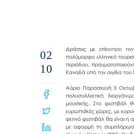
άτομα
με
προβλήματα
όρασης
που
χρησιμοποιούν
Δράσεις με επίκεντρο το
02
πρόγραμμα
πολύμορφο ελληνικό τουρισ
ανάγνωσης
περιόδου, πραγματοποιούντ
10
οθόνης
Καναδά υπό την αιγίδα του 
Πατήστε
Αύριο Παρασκευή 3 Οκτωβ
Control-
πολυσυλλεκτική διοργάν
F10
μουσικής. Στο φεστιβάλ 
για
ευρωπαϊκές χώρες, με κορυ
να
φετινό φεστιβάλ θα είναι η 
ανοίξετε
με αφορμή τη συμπλήρωση
ένα