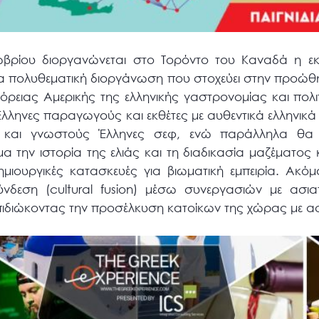
κτωβρίου διοργανώνεται στο Τορόντο του Καναδά η 
 μια πολυθεματική διοργάνωση που στοχεύει στην προώ
όρειας Αμερικής της ελληνικής γαστρονομίας και πολ
λληνες παραγωγούς και εκθέτες με αυθεντικά ελληνικά
 και γνωστούς Έλληνες σεφ, ενώ παράλληλα θα 
μα την ιστορία της ελιάς και τη διαδικασία μαζέματος
μιουργικές κατασκευές για βιωματική εμπειρία. Ακόμ
νδεση (cultural fusion) μέσω συνεργασιών με ασιατ
πιδιώκοντας την προσέλκυση κατοίκων της χώρας με α