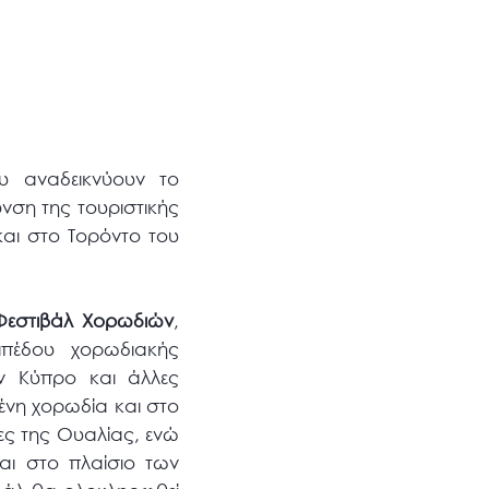
ου αναδεικνύουν το
νση της τουριστικής
και στο Τορόντο του
Φεστιβάλ Χορωδιών
,
ιπέδου χορωδιακής
ν Κύπρο και άλλες
ένη χορωδία και στο
ίες της Ουαλίας, ενώ
ι στο πλαίσιο των