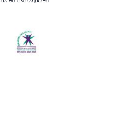
βάλ θα ολοκληρωθεί