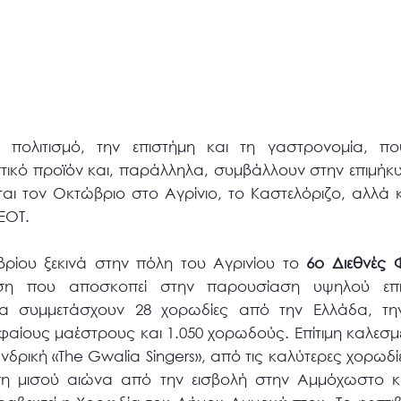
ν πολιτισμό, την επιστήμη και τη γαστρονομία, π
τικό προϊόν και, παράλληλα, συμβάλλουν στην επιμήκυ
αι τον Οκτώβριο στο Αγρίνιο, το Καστελόριζο, αλλά 
ΕΟΤ.
ρίου ξεκινά στην πόλη του Αγρινίου το
6ο Διεθνές 
ωση που αποσκοπεί στην παρουσίαση υψηλού επ
θα συμμετάσχουν 28 χορωδίες από την Ελλάδα, τη
φαίους μαέστρους και 1.050 χορωδούς. Επίτιμη καλεσμ
ανδρική «The Gwalia Singers», από τις καλύτερες χορωδ
 μισού αιώνα από την εισβολή στην Αμμόχωστο κα