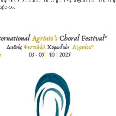
ραβευτεί η Χορωδία του Δήμου Αμμοχώστου. Το φεστι
ωβρίου.