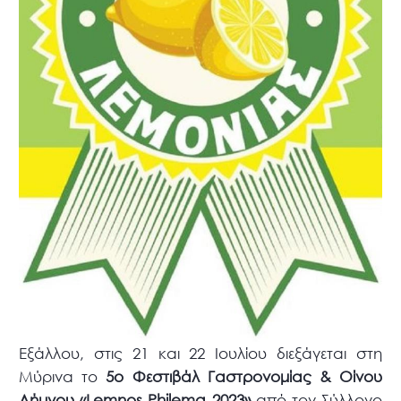
Εξάλλου, στις 21 και 22 Ιουλίου διεξάγεται στη
Μύρινα το
5ο Φεστιβάλ Γαστρονομίας & Οίνου
Λήμνου «Lemnos Philema 2023»
από τον Σύλλογο