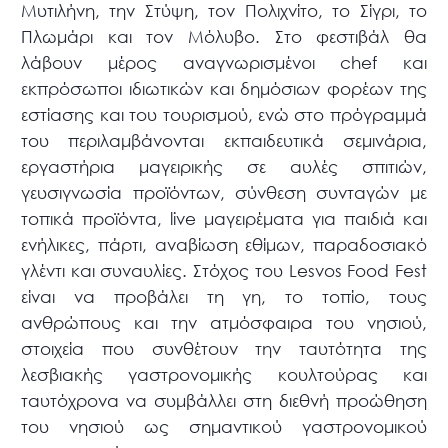
Μυτιλήνη, την Στύψη, τον Πολιχνίτο, το Σίγρι, το
Πλωμάρι και τον Μόλυβο. Στο φεστιβάλ θα
λάβουν μέρος αναγνωρισμένοι chef και
εκπρόσωποι ιδιωτικών και δημόσιων φορέων της
εστίασης και του τουρισμού, ενώ στο πρόγραμμά
του περιλαμβάνονται εκπαιδευτικά σεμινάρια,
εργαστήρια μαγειρικής σε αυλές σπιτιών,
γευσιγνωσία προϊόντων, σύνθεση συνταγών με
τοπικά προϊόντα, live μαγειρέματα για παιδιά και
ενήλικες, πάρτι, αναβίωση εθίμων, παραδοσιακό
γλέντι και συναυλίες. Στόχος του Lesvos Food Fest
είναι να προβάλει τη γη, το τοπίο, τους
ανθρώπους και την ατμόσφαιρα του νησιού,
στοιχεία που συνθέτουν την ταυτότητα της
λεσβιακής γαστρονομικής κουλτούρας και
ταυτόχρονα να συμβάλλει στη διεθνή προώθηση
του νησιού ως σημαντικού γαστρονομικού