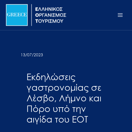
Μετάβαση
Σημείωση:
Main
στο
Αυτός
Men
περιεχόμενο
ο
ιστότοπος
περιλαμβάνει
ένα
σύστημα
13/07/2023
προσβασιμότητας.
Εκδηλώσεις
γαστρονομίας σε
Λέσβο, Λήμνο και
Πόρο υπό την
αιγίδα του ΕΟΤ