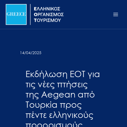
Μετάβαση
Σημείωση:
Main
στο
Αυτός
Men
περιεχόμενο
ο
ιστότοπος
περιλαμβάνει
ένα
σύστημα
14/04/2025
προσβασιμότητας.
Εκδήλωση ΕΟΤ για
τις νέες πτήσεις
της Aegean από
Τουρκία προς
πέντε ελληνικούς
προορισμούς