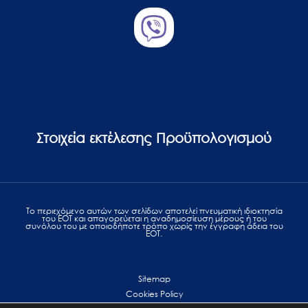
Στοιχεία εκτέλεσης Προϋπολογισμού
Το περιεχόμενο αυτών των σελίδων αποτελεί πvευματική ιδιοκτησία
του ΕΟΤ και απαγορεύεται η αναδημοσίευση μέρους ή του
συνόλου του με οποιοδήποτε τρόπο χωρίς την έγγραφη άδεια του
ΕΟΤ.
Sitemap
Cookies Policy