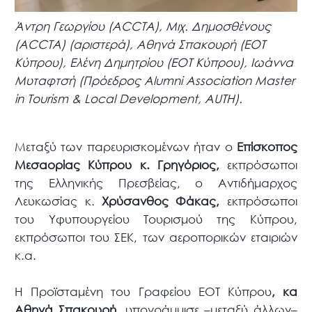
Άντρη Γεωργίου (ACCTA), Μιχ. Δημοσθένους
(ACCTA) (αριστερά), Αθηνά Σπακουρή (ΕΟΤ
Κύπρου), Ελένη Δημητρίου (ΕΟΤ Κύπρου), Ιωάννα
Μυταφτσή (Πρόεδρος Alumni Association Master
in Tourism & Local Development, AUTH).
Μεταξύ των παρευρισκομένων ήταν ο
Επίσκοπος
Μεσαορίας Κύπρου
κ. Γρηγόριος,
εκπρόσωποι
της Ελληνικής Πρεσβείας, ο Αντιδήμαρχος
Λευκωσίας κ.
Χρύσανθος Φάκας,
εκπρόσωποι
του Υφυπουργείου Τουρισμού της Κύπρου,
εκπρόσωποι του ΣΕΚ, των αεροπορικών εταιριών
κ.α.
Η Προϊσταμένη του Γραφείου ΕΟΤ Κύπρου
, κα
Αθηνά Σπακουρή,
υπογράμμισε –μεταξύ άλλων–