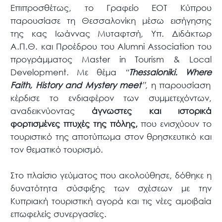
Επιπροσθέτως, το Γραφείο ΕΟΤ Κύπρου
παρουσίασε τη Θεσσαλονίκη μέσω εισήγησης
της κας Ιωάννας Μυταφτσή, Υπ. Διδάκτωρ
Α.Π.Θ. και Προέδρου του Alumni Association του
προγράμματος Master in Tourism & Local
Development. Με θέμα
“
Thessaloniki
. Where
Faith
, History
and
Mystery
meet
”
, η παρουσίαση
κέρδισε το ενδιαφέρον των συμμετεχόντων,
αναδεικνύοντας
άγνωστες και ιστορικά
φορτισμένες πτυχές της πόλης,
που ενισχύουν το
τουριστικό της αποτύπωμα στον θρησκευτικό και
τον θεματικό τουρισμό.
Στο πλαίσιο γεύματος που ακολούθησε, δόθηκε η
δυνατότητα σύσφιξης των σχέσεων με την
Κυπριακή τουριστική αγορά και τις νέες αμοιβαία
επωφελείς συνεργασίες.