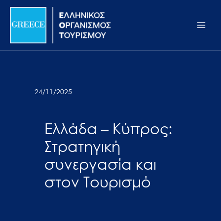
Μετάβαση
Σημείωση:
Main
στο
Αυτός
Men
περιεχόμενο
ο
ιστότοπος
περιλαμβάνει
ένα
σύστημα
24/11/2025
προσβασιμότητας.
Ελλάδα – Κύπρος:
Στρατηγική
συνεργασία και
στον Τουρισμό