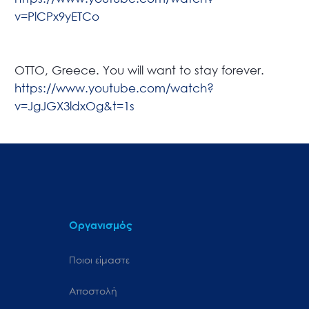
v=PlCPx9yETCo
OTTO, Greece. You will want to stay forever.
https://www.youtube.com/watch?
v=JgJGX3ldxOg&t=1s
Οργανισμός
Ποιοι είμαστε
Αποστολή