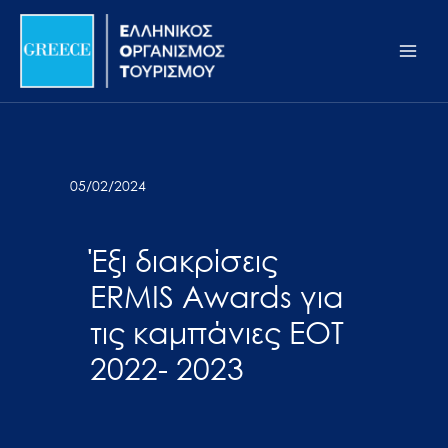
Μετάβαση
Σημείωση:
Main
στο
Αυτός
Men
περιεχόμενο
ο
ιστότοπος
περιλαμβάνει
ένα
σύστημα
05/02/2024
προσβασιμότητας.
Έξι διακρίσεις
ERMIS Awards για
τις καμπάνιες ΕΟΤ
2022- 2023