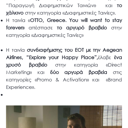
“Παραγωγή Διαφημιστικών Ταινιών» και
το
χάλκινο
στην κατηγορία «Διαφημιστικές Ταινίες».
Η ταινία «
ΟΤΤΟ,
Greece.
You
will
want
to
stay
forever»
απέσπασε
το αργυρό βραβείο
στην
κατηγορία «Διαφημιστικές Ταινίες»
Η ταινία
συνδιαφήμισης του ΕΟΤ με την
Aegean
Airlines, “
Explore
your
Happy
Place”,
έλαβε
ένα
χρυσό βραβείο
στην κατηγορία «Direct
Marketing» και
δύο αργυρά βραβεία
στις
κατηγορίες «Promo & Activation» και «Brand
Experience».