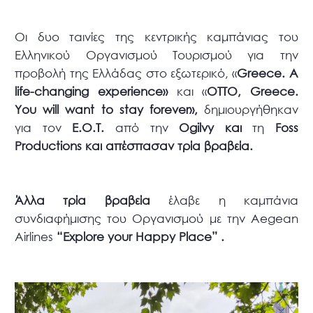
Οι δυο ταινίες της κεντρικής καμπάνιας του
Ελληνικού Οργανισμού Τουρισμού για την
προβολή της Ελλάδας στο εξωτερικό, «
Greece.
A
life-
changing
experience»
και «
ΟΤΤΟ,
Greece.
You
will
want
to
stay
forever»,
δημιουργήθηκαν
για τον
Ε.Ο.Τ.
από την
Ogilvy και
τη
Foss
Productions και απέσπασαν τρία βραβεία.
Άλλα τρία βραβεία
έλαβε η καμπάνια
συνδιαφήμισης του Οργανισμού με την Aegean
Airlines
“
Explore
your
Happy
Place” .