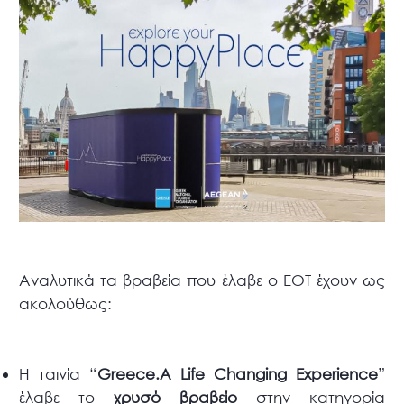
Αναλυτικά τα βραβεία που έλαβε ο ΕΟΤ έχουν ως
ακολούθως:
Η ταινία “
Greece.
A
Life
Changing
Experience
”
έλαβε το
χρυσό βραβείο
στην κατηγορία