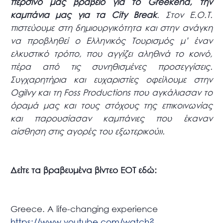
περσινό μας βραβείο για το
Greekend, την
καμπάνια μας για τα
City
Break
. Στον Ε.Ο.Τ.
πιστεύουμε στη δημιουργικότητα και στην ανάγκη
να προβληθεί ο Ελληνικός Τουρισμός μ’ έναν
ελκυστικό τρόπο, που αγγίζει αληθινά το κοινό,
πέρα από τις συνηθισμένες προσεγγίσεις.
Συγχαρητήρια και ευχαριστίες οφείλουμε στην
Ogilvy και τη
Foss
Productions που αγκάλιασαν το
όραμά μας και τους στόχους της επικοινωνίας
και παρουσίασαν καμπάνιες που έκαναν
αίσθηση στις αγορές του εξωτερικού».
Δείτε τα βραβευμένα βίντεο
EOT εδώ:
Greece. A life-changing experience
https://www.youtube.com/watch?