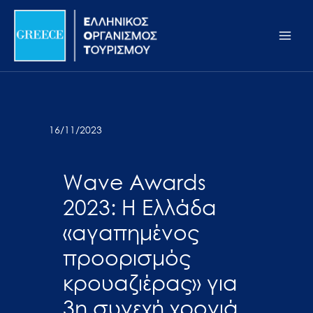
Μετάβαση
Σημείωση:
Main
στο
Αυτός
Men
περιεχόμενο
ο
ιστότοπος
περιλαμβάνει
ένα
σύστημα
16/11/2023
προσβασιμότητας.
Wave Awards
2023: Η Ελλάδα
«αγαπημένος
προορισμός
κρουαζιέρας» για
3η συνεχή χρονιά