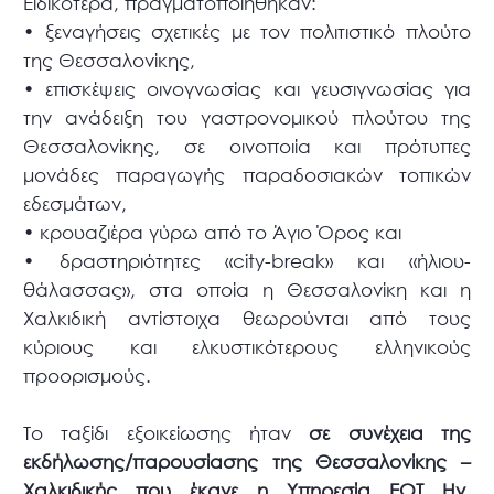
Ειδικότερα, πραγματοποιήθηκαν:
• ξεναγήσεις σχετικές με τον πολιτιστικό πλούτο
της Θεσσαλονίκης,
• επισκέψεις οινογνωσίας και γευσιγνωσίας για
την ανάδειξη του γαστρονομικού πλούτου της
Θεσσαλονίκης, σε οινοποιία και πρότυπες
μονάδες παραγωγής παραδοσιακών τοπικών
εδεσμάτων,
• κρουαζιέρα γύρω από το Άγιο Όρος και
• δραστηριότητες «city-break» και «ήλιου-
θάλασσας», στα οποία η Θεσσαλονίκη και η
Χαλκιδική αντίστοιχα θεωρούνται από τους
κύριους και ελκυστικότερους ελληνικούς
προορισμούς.
Το ταξίδι εξοικείωσης ήταν
σε συνέχεια της
εκδήλωσης/παρουσίασης της Θεσσαλονίκης –
Χαλκιδικής που έκανε η Υπηρεσία ΕΟΤ Ην.