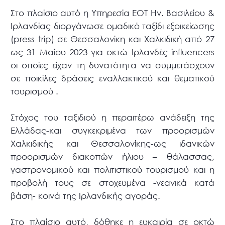
Στο πλαίσιο αυτό η Υπηρεσία ΕΟΤ Ην. Βασιλείου &
Ιρλανδίας διοργάνωσε ομαδικό ταξίδι εξοικείωσης
(press trip) σε Θεσσαλονίκη και Χαλκιδική από 27
ως 31 Μαΐου 2023 για οκτώ Ιρλανδές influencers
οι οποίες είχαν τη δυνατότητα να συμμετάσχουν
σε ποικίλες δράσεις εναλλακτικού και θεματικού
τουρισμού .
Στόχος του ταξιδιού η περαιτέρω ανάδειξη της
Ελλάδας-και συγκεκριμένα των προορισμών
Χαλκιδικής και Θεσσαλονίκης-ως ιδανικών
προορισμών διακοπών ήλιου – θάλασσας,
γαστρονομικού και πολιτιστικού τουρισμού και η
προβολή τους σε στοχευμένα -νεανικά κατά
βάση- κοινά της Ιρλανδικής αγοράς.
Στο πλαίσιο αυτό, δόθηκε η ευκαιρία σε οκτώ