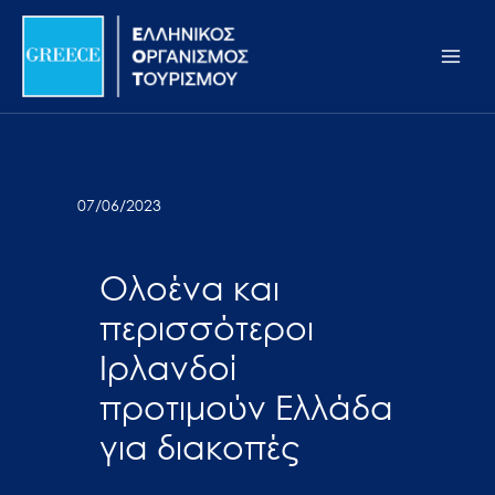
Μετάβαση
Σημείωση:
Main
στο
Αυτός
Men
περιεχόμενο
ο
ιστότοπος
περιλαμβάνει
ένα
σύστημα
07/06/2023
προσβασιμότητας.
Ολοένα και
περισσότεροι
Ιρλανδοί
προτιμούν Ελλάδα
για διακοπές