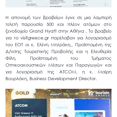
Η απονομή των βραβείων έγινε σε μια λαμπερή
τελετή παρουσία 500 και πλέον ατόμων στο
ξενοδοχείο Grand Hyatt στην Αθήνα . Το βραβείο
για το visitgreece.gr παρέλαβαν για λογαριασμό
του ΕΟΤ οι κ. Ελένη Μητράκη,, Προϊσταμένη της
Δ/νσης Τουριστικής Προβολής και η Ελευθερία
Φίλη, Προϊσταμένη του Τμήματος
Οπτικοακουστικών Μέσων και Παραγωγών και
για λογαριασμό της ATCOM, η κ. Μαίρη
Βουρλάκη, Business Development Director.