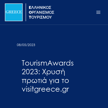
Μετάβαση
Σημείωση:
Main
στο
Αυτός
Men
περιεχόμενο
ο
ιστότοπος
περιλαμβάνει
ένα
σύστημα
08/05/2023
προσβασιμότητας.
TourismAwards
2023: Χρυσή
πρωτιά για το
visitgreece.gr