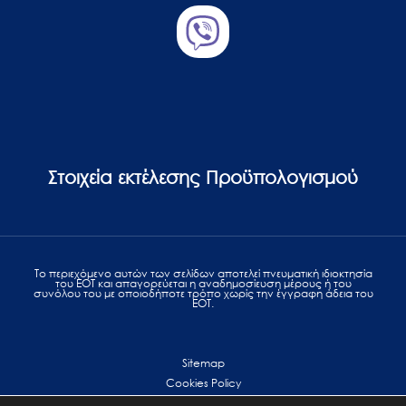
Στοιχεία εκτέλεσης Προϋπολογισμού
Το περιεχόμενο αυτών των σελίδων αποτελεί πvευματική ιδιοκτησία
του ΕΟΤ και απαγορεύεται η αναδημοσίευση μέρους ή του
συνόλου του με οποιοδήποτε τρόπο χωρίς την έγγραφη άδεια του
ΕΟΤ.
Sitemap
Cookies Policy
Personal Data Protection