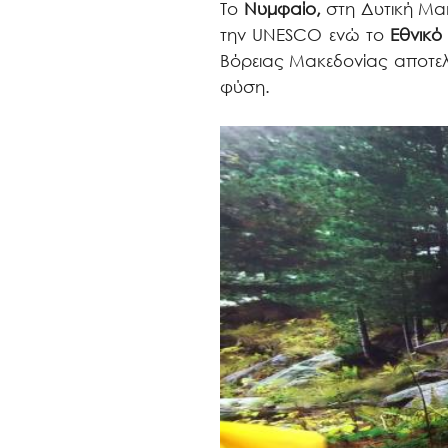
Το
Νυμφαίο,
στη Δυτική Μα
την UNESCO ενώ το
Εθνικό 
Βόρειας Μακεδονίας αποτελε
φύση.