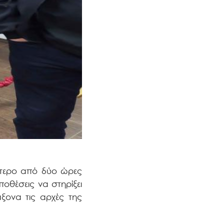
γότερο από δύο ώρες
ποθέσεις να στηρίξει
άξονα τις αρχές της