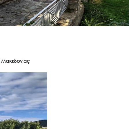
ς Μακεδονίας