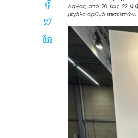
μενού
Δανίας από 20 έως 22 Φεβρ
προσβασιμότητας.
μεγάλο αριθμό επισκεπτών.