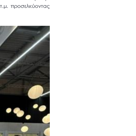
 τ.μ. προσελκύοντας