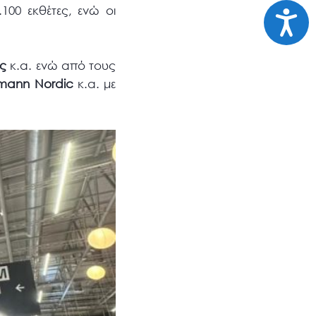
100 εκθέτες, ενώ οι
Προσι
ος
κ.α. ενώ από τους
ermann Nordic
κ.α. με