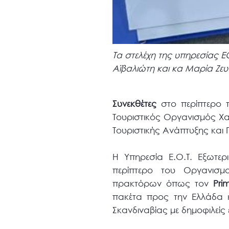
Τα στελέχη της υπηρεσίας Ε
Αϊβαλιώτη και κα Μαρία Ζευ
Συνεκθέτες
στο περίπτερο τ
Τουριστικός Οργανισμός Χα
Τουριστικής Ανάπτυξης και 
Η Υπηρεσία Ε.Ο.Τ. Εξωτερ
περίπτερο του Οργανισμ
πρακτόρων όπως τον
Pri
πακέτα προς την Ελλάδα κ
Σκανδιναβίας με δημοφιλείς