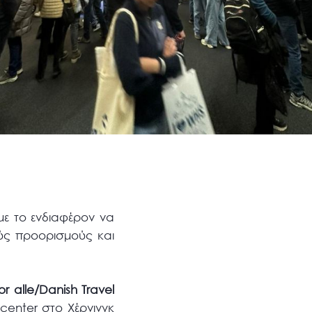
ε το ενδιαφέρον να
ούς προορισμούς και
or
alle
/
Danish
Travel
enter στο Χέρνινγκ