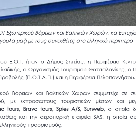
ΟΤ Εξωτερικού Βόρειων και Βαλτικών Χωρών, κα Ευτυχία
γουλά μαζί με τους συνεκθέτες στο ελληνικό περίπτερο
ου Ε.Ο.Τ. ήταν ο Δήμος Σητείας, η Περιφέρεια Κεντ
λκιδικής, ο Οργανισμός Τουρισμού Θεσσαλονίκης, o 
Προβολής (Π.Ο.Τ.Α.Π.) και η Περιφέρεια Πελοποννήσου
.
ικού Βόρειων και Βαλτικών Χωρών συμμετείχε σε σ
ού, με εκπροσώπους τουριστικών μέσων και μεγ
mo
tours
,
Bravo
tours
,
Spies
A
/
S
,
Sunweb
, οι οποίοι 
αθώς και την αεροπορική εταιρεία SAS, η οποία συν
 ελληνικούς προορισμούς.