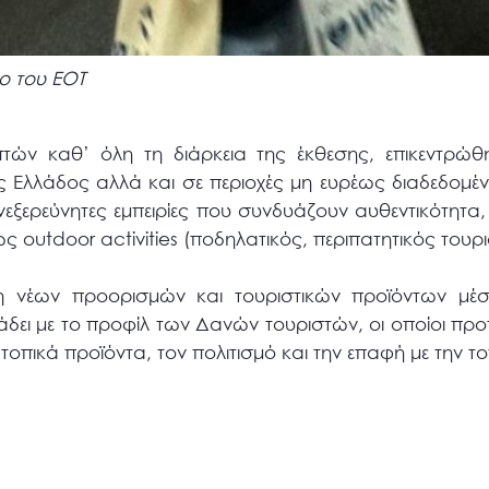
ρο του ΕΟΤ
πτών καθ’ όλη τη διάρκεια της έκθεσης, επικεντρώθ
Ελλάδος αλλά και σε περιοχές μη ευρέως διαδεδομέν
ξερεύνητες εμπειρίες που συνδυάζουν αυθεντικότητα, β
ς outdoor activities (ποδηλατικός, περιπατητικός τουρ
ή νέων προορισμών και τουριστικών προϊόντων μέσ
άδει με το προφίλ των Δανών τουριστών, οι οποίοι προτ
 τοπικά προϊόντα, τον πολιτισμό και την επαφή με την το