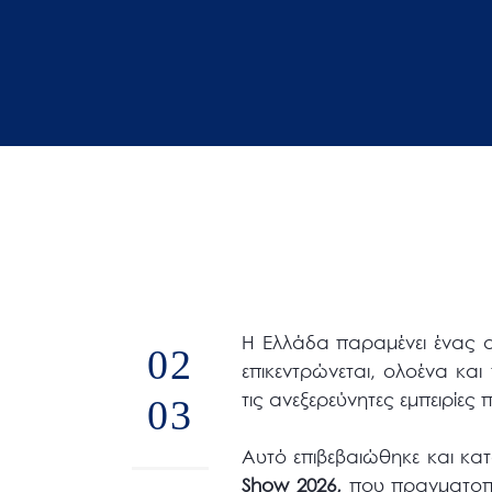
άτομα
με
προβλήματα
όρασης
που
χρησιμοποιούν
πρόγραμμα
ανάγνωσης
οθόνης
Πατήστε
Control-
Η Ελλάδα παραμένει ένας 
02
F10
επικεντρώνεται, ολοένα κα
για
τις ανεξερεύνητες εμπειρίε
03
να
ανοίξετε
Αυτό επιβεβαιώθηκε και κατ
ένα
Show
2026,
που πραγματοποι