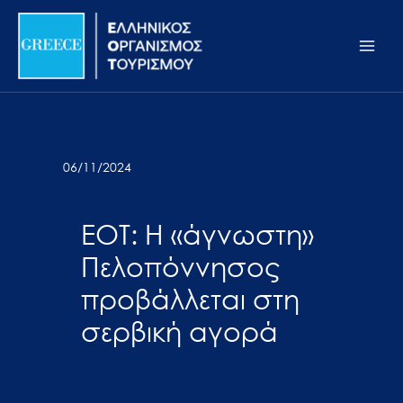
Μετάβαση
Σημείωση:
Main
στο
Αυτός
Men
περιεχόμενο
ο
ιστότοπος
περιλαμβάνει
ένα
σύστημα
06/11/2024
προσβασιμότητας.
ΕΟΤ: Η «άγνωστη»
Πελοπόννησος
προβάλλεται στη
σερβική αγορά