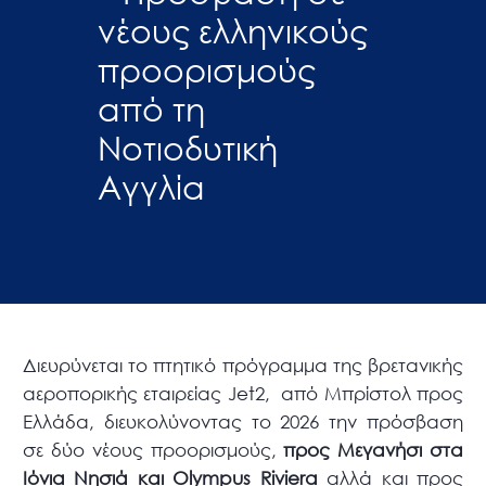
νέους ελληνικούς
προορισμούς
από τη
Νοτιοδυτική
Αγγλία
Διευρύνεται το πτητικό πρόγραμμα της βρετανικής
αεροπορικής εταιρείας Jet2, από Μπρίστολ προς
Ελλάδα, διευκολύνοντας το 2026 την πρόσβαση
σε δύο νέους προορισμούς,
προς Μεγανήσι στα
Ιόνια Νησιά και
Olympus
Riviera
αλλά και προς