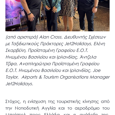
(από αριστερά) Alan Cross, Διευθυντής Σχέσεων
με Ταξιδιωτικούς Πράκτορες Jet2Holidays, Ελένη
Σκαρβέλη, Προϊσταμένη Γραφείου Ε.Ο.Τ.
Ηνωμένου Βασιλείου και Ιρλανδίας,
Άντζελα
Τζίφα, Αναπληρώτρια Προϊσταμένη Γραφείου
Ε.Ο.Τ. Ηνωμένου Βασιλείου και Ιρλανδίας
, Joe
Taylor, Airports & Tourism Organisations Manager
Jet2Holidays.
Στόχος, η ενίσχυση της τουριστικής κίνησης από
την Νοτιοδυτική Αγγλία και το αεροδρόμιο του
Μπρίστολ προς Ελλάδα και η ανάδειξη της