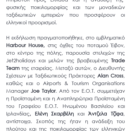
φυσικής ποικιλομορφίας και των μοναδικών
ταξιδιωτικών εμπειριών που προσφέρουν οι
ελληνικοί προορισμοί.
Η εκδήλωση πραγματοποιήθηκε, στο εμβληματικό
Harbour
House
,
στις όχθες του ποταμού Έιβον,
στο κέντρο της πόλης, παρουσία στελεχών της
Jet2holidays και μελών της βραβευμένης
Trade
Team
της εταιρείας. Μεταξύ αυτών, ο Διευθυντής
Σχέσεων με Ταξιδιωτικούς Πράκτορες
Alan
Cross
,
καθώς και ο Airports & Tourism Organisations
Manager
Joe
Taylor
. Από τον Ε.Ο.Τ. συμμετείχαν
η Προϊσταμένη και η Αναπληρώτρια Προϊσταμένη
του Γραφείου Ε.Ο.Τ. Ηνωμένου Βασιλείου και
Ιρλανδίας
, Ελένη Σκαρβέλη
και
Άντζελα Τζίφα
,
αντίστοιχα. Σκοπός της ήταν η ανάδειξη του
πλούτου και της ποικιλομορφίας των ελληνικών