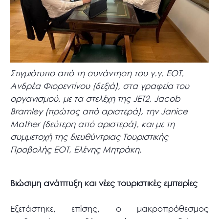
Στιγμιότυπο από τη συνάντηση του γ.γ. ΕΟΤ,
Ανδρέα Φιορεντίνου (δεξιά), στα γραφεία του
οργανισμού, με τα στελέχη της JET2, Jacob
Bramley (πρώτος από αριστερά), την Janice
Mather (δεύτερη από αριστερά), και με τη
συμμετοχή της διευθύντριας Τουριστικής
Προβολής ΕΟΤ, Ελένης Μητράκη.
Βιώσιμη ανάπτυξη και νέες τουριστικές εμπειρίες
Εξετάστηκε, επίσης, ο μακροπρόθεσμος