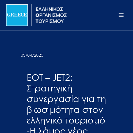
Μετάβαση
Σημείωση:
Main
στο
Αυτός
Men
περιεχόμενο
ο
ιστότοπος
περιλαμβάνει
ένα
σύστημα
03/04/2025
προσβασιμότητας.
ΕΟΤ – JET2:
Στρατηγική
συνεργασία για τη
βιωσιμότητα στον
ελληνικό τουρισμό
-Η Σάμος νέος