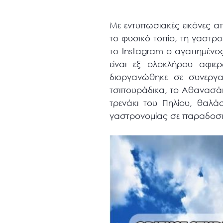
Με εντυπωσιακές εικόνες α
το φυσικό τοπίο, τη γαστρ
το Instagram ο αγαπημένο
είναι εξ ολοκλήρου αφιε
διοργανώθηκε σε συνεργα
τσιπουράδικα, το Αθανασάκ
τρενάκι του Πηλίου, θαλά
γαστρονομίας σε παραδοσ