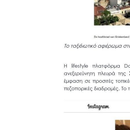
Το ταξιδιωτικό αφιέρωμα στ
Η lifestyle πλατφόρμα D
ανεξερεύνητη πλευρά της
έμφαση σε προσιτές τοπικέ
πεζοπορικές διαδρομές. Το 