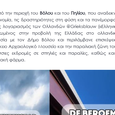
πό την περιοχή του
Βόλου
και του
Πηλίου
, που αναδεικ
ονομία, τις δραστηριότητες στη φύση και τα πανέμορφ
ς λογαριασμός των Ολλανδών @Grieksblauw («Ελληνικ
ρωμένος στην προβολή της Ελλάδας στο ολλανδικό
σία με τον Δήμο Βόλου και περιλάμβανε επισκέψε
ειο Αρχαιολογικό Μουσείο και την παραλιακή ζώνη του
σσιες εκδρομές σε σπηλιές και παραλίες, καθώς κα
ιακή φάρμα.