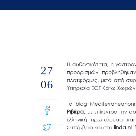
άτομα
με
προβλήματα
όρασης
που
χρησιμοποιούν
πρόγραμμα
H αυθεντικότητα, η γαστρον
ανάγνωσης
27
προορισμών προβλήθηκαν 
οθόνης
πλατφόρμες, μετά από σειρ
06
Πατήστε
Υπηρεσία ΕΟΤ Κάτω Χωρών
Control-
F10
Το blog Mediterraneanon
για
Ριβιέρα
, με επίκεντρο την α
να
ελληνική πρωτεύουσα και
ανοίξετε
Σεπτέμβριο και στο
linda.nl
,
ένα