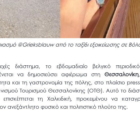
ριασμό @Grieksblauw από το ταξίδι εξοικείωσης σε Βόλο
χές διάστημα, το εβδομαδιαίο βελγικό περιοδ
ένεται να δημοσιεύσει αφιέρωμα στη
Θεσσαλονίκη
τητα και τη γαστρονομία της πόλης, στο πλαίσιο press 
νισμού Τουρισμού Θεσσαλονίκης (ΟΤΘ). Αυτό το διάστ
 επισκέπτεται τη Χαλκιδική, προκειμένου να καταγρ
τον ανεξάντλητο φυσικό και πολιτιστικό πλούτο της.