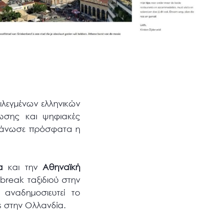
ιλεγμένων ελληνικών
ωσης και ψηφιακές
οργάνωσε πρόσφατα η
α
και την
Αθηναϊκή
 break ταξιδιού στην
 αναδημοσιευτεί το
ls στην Ολλανδία.