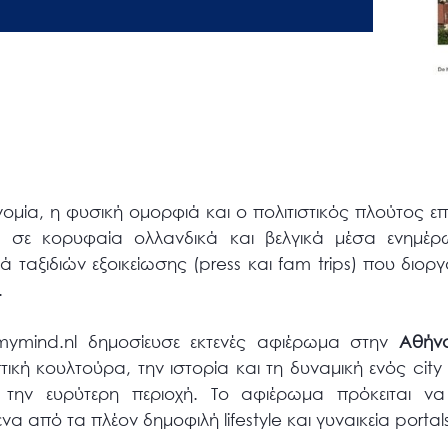
ομία, η φυσική ομορφιά και ο πολιτιστικός πλούτος επ
σε κορυφαία ολλανδικά και βελγικά μέσα ενημέρ
ά ταξιδιών εξοικείωσης (press και fam trips) που δι
.
mymind.nl δημοσίευσε εκτενές αφιέρωμα στην
Αθήν
στική κουλτούρα, την ιστορία και τη δυναμική ενός city
 την ευρύτερη περιοχή. Το αφιέρωμα πρόκειται να
 ένα από τα πλέον δημοφιλή lifestyle και γυναικεία porta