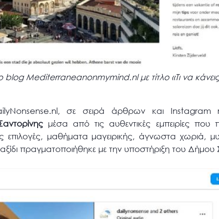
ο blog Mediterraneanonmymind.nl με τίτλο «Τι να κάνει
ailyNonsense.nl, σε σειρά άρθρων και Instagram 
Σαντορίνης
μέσα από τις αυθεντικές εμπειρίες που π
ς επιλογές, μαθήματα μαγειρικής, άγνωστα χωριά, μυ
ταξίδι πραγματοποιήθηκε με την υποστήριξη του Δήμου 