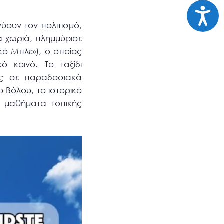
Προσι
νύουν τον πολιτισμό,
α χωριά, πλημμύρισε
ό Μπλε»), ο οποίος
 κοινό. Το ταξίδι
ις σε παραδοσιακά
 Βόλου, το ιστορικό
ι μαθήματα τοπικής