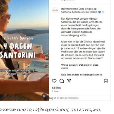
nsense από το ταξίδι εξοικείωσης στη Σαντορίνη.