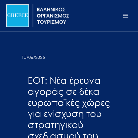
Μετάβαση
Σημείωση:
Main
στο
Αυτός
Men
περιεχόμενο
ο
ιστότοπος
περιλαμβάνει
ένα
σύστημα
15/06/2026
προσβασιμότητας.
ΕΟΤ: Νέα έρευνα
αγοράς σε δέκα
ευρωπαϊκές χώρες
για ενίσχυση του
στρατηγικού
σχεδιασμού του