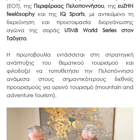
(ΕΟΤ), της
Περιφέρειας Πελοποννήσου
, της
ευZHN
feelόsophy
και της
IQ Sports
, με αντικείμενο τη
διερεύνηση και προετοιμασία διοργάνωσης
αγώνα της σειράς
UTMB World Series
στον
Ταΰγετο
.
Η πρωτοβουλία εντάσσεται στη στρατηγική
ανάπτυξης του θεματικού τουρισμού και
φιλοδοξεί να τοποθετήσει την Πελοπόννησο
ανάμεσα στους σημαντικότερους διεθνείς
προορισμούς για ορεινό τουρισμό (mountain and
adventure tourism).