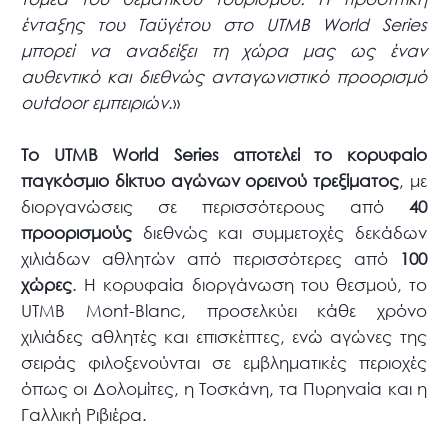
ένταξης του Ταϋγέτου στο UTMB World Series
μπορεί να αναδείξει τη χώρα μας ως έναν
αυθεντικό και διεθνώς ανταγωνιστικό προορισμό
outdoor εμπειριών
.»
Το UTMB World Series αποτελεί το κορυφαίο
παγκόσμιο δίκτυο αγώνων ορεινού τρεξίματος
, με
διοργανώσεις σε περισσότερους από
40
προορισμούς
διεθνώς και συμμετοχές δεκάδων
χιλιάδων αθλητών από περισσότερες από
100
χώρες
. Η κορυφαία διοργάνωση του θεσμού, το
UTMB Mont-Blanc, προσελκύει κάθε χρόνο
χιλιάδες αθλητές και επισκέπτες, ενώ αγώνες της
σειράς φιλοξενούνται σε εμβληματικές περιοχές
όπως οι Δολομίτες, η Τοσκάνη, τα Πυρηναία και η
Γαλλική Ριβιέρα.