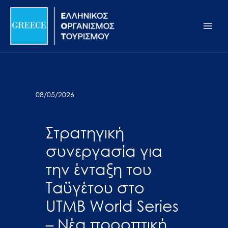
Μετάβαση
Σημείωση:
Main
στο
Αυτός
Men
περιεχόμενο
ο
ιστότοπος
περιλαμβάνει
ένα
σύστημα
08/05/2026
προσβασιμότητας.
Στρατηγική
συνεργασία για
την ένταξη του
Ταϋγέτου στο
UTMB World Series
– Νέα προοπτική