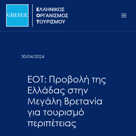
Μετάβαση
Σημείωση:
Main
στο
Αυτός
Men
περιεχόμενο
ο
ιστότοπος
περιλαμβάνει
ένα
σύστημα
30/04/2024
προσβασιμότητας.
ΕΟΤ: Προβολή της
Ελλάδας στην
Μεγάλη Βρετανία
για τουρισμό
περιπέτειας