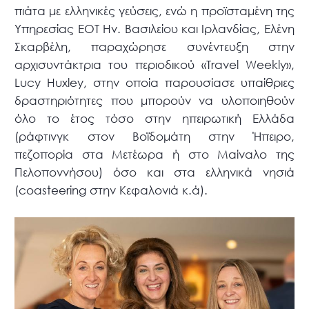
πιάτα με ελληνικές γεύσεις, ενώ η προϊσταμένη της
Υπηρεσίας ΕΟΤ Ην. Βασιλείου και Ιρλανδίας, Ελένη
Σκαρβέλη, παραχώρησε συνέντευξη στην
αρχισυντάκτρια του περιοδικού «Travel Weekly»,
Lucy Huxley, στην οποία παρουσίασε υπαίθριες
δραστηριότητες που μπορούν να υλοποιηθούν
όλο το έτος τόσο στην ηπειρωτική Ελλάδα
(ράφτινγκ στον Βοϊδομάτη στην Ήπειρο,
πεζοπορία στα Μετέωρα ή στο Μαίναλο της
Πελοποννήσου) όσο και στα ελληνικά νησιά
(coasteering στην Κεφαλονιά κ.ά).