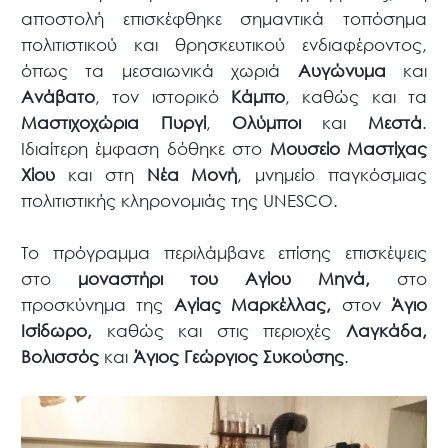
αποστολή επισκέφθηκε σημαντικά τοπόσημα
πολιτιστικού και θρησκευτικού ενδιαφέροντος,
όπως τα μεσαιωνικά χωριά
Αυγώνυμα
και
Ανάβατο
, τον ιστορικό
Κάμπο
, καθώς και τα
Μαστιχοχώρια Πυργί
,
Ολύμποι
και
Μεστά
.
Ιδιαίτερη έμφαση δόθηκε στο
Μουσείο Μαστίχας
Χίου
και στη
Νέα Μονή
, μνημείο παγκόσμιας
πολιτιστικής κληρονομιάς της UNESCO.
Το πρόγραμμα περιλάμβανε επίσης επισκέψεις
στο
μοναστήρι του Αγίου Μηνά,
στο
προσκύνημα της
Αγίας Μαρκέλλας,
στον
Άγιο
Ισίδωρο,
καθώς και στις περιοχές
Λαγκάδα,
Βολισσός
και
Άγιος Γεώργιος Συκούσης
.