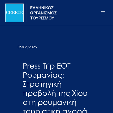
Μετάβαση
Σημείωση:
Main
στο
Αυτός
Men
περιεχόμενο
ο
ιστότοπος
περιλαμβάνει
ένα
σύστημα
05/03/2026
προσβασιμότητας.
Press Trip EOT
Ρουμανίας:
Στρατηγική
προβολή της Χίου
στη ρουμανική
τουριστική αγορά